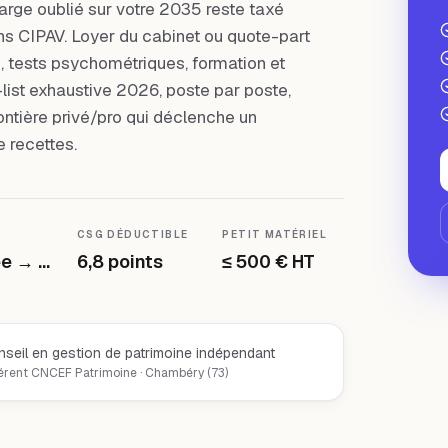
arge oublié sur votre 2035 reste taxé
ns CIPAV. Loyer du cabinet ou quote-part
e, tests psychométriques, formation et
-list exhaustive 2026, poste par poste,
ontière privé/pro qui déclenche un
e recettes.
CSG DÉDUCTIBLE
PETIT MATÉRIEL
Exonérée → TTC
6,8 points
≤ 500 € HT
nseil en gestion de patrimoine indépendant
hérent CNCEF Patrimoine · Chambéry (73)