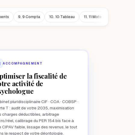
ments
9.
9·Compta
10.
10·Tableau
11.
11·Mixte
12.
12·Cas
ACCOMPAGNEMENT
ptimiser la fiscalité de
otre activité de
sychologue
inet pluridisciplinaire CIF · COA · COBSP ·
te T : audit de votre 2035, maximisation
 charges déductibles, arbitrage
ro/réel, calibrage du PER 154 bis face à
 CIPAV faible, lissage des revenus, le tout
s le respect de votre déontologie.