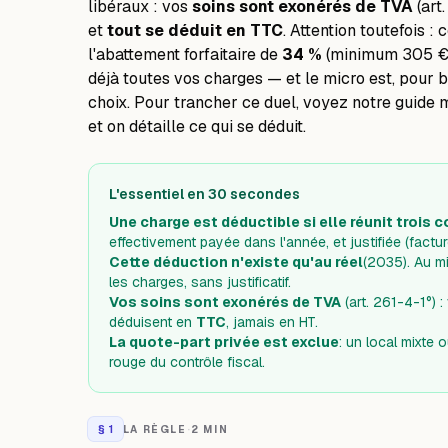
libéraux : vos
soins sont exonérés de TVA
(art
et
tout se déduit en TTC
. Attention toutefois :
l'abattement forfaitaire de
34 %
(minimum 305 €)
déjà toutes vos charges — et le micro est, pour 
choix. Pour trancher ce duel, voyez notre guide
m
et on détaille ce qui se déduit.
L'essentiel en 30 secondes
Une charge est déductible si elle réunit trois 
effectivement payée dans l'année, et justifiée (factur
Cette déduction n'existe qu'au réel
(2035). Au mi
les charges, sans justificatif.
Vos soins sont exonérés de TVA
(art. 261-4-1°) 
déduisent en
TTC
, jamais en HT.
La quote-part privée est exclue
: un local mixte 
rouge du contrôle fiscal.
§
1
LA RÈGLE
·
2 MIN