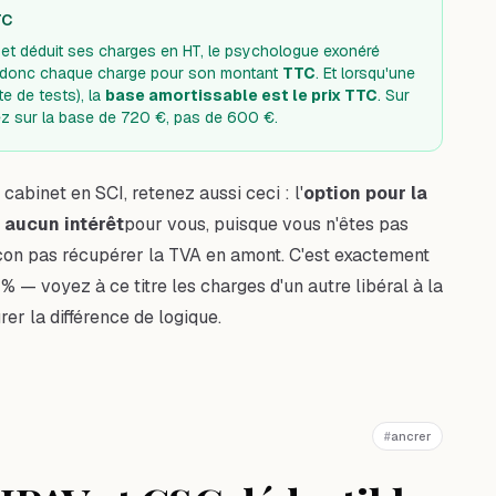
TC
 et déduit ses charges en HT, le psychologue exonéré
it donc chaque charge pour son montant
TTC
. Et lorsqu'une
te de tests), la
base amortissable est le prix TTC
. Sur
ez sur la base de 720 €, pas de 600 €.
cabinet en SCI, retenez aussi ceci : l'
option pour la
 aucun intérêt
pour vous, puisque vous n'êtes pas
façon pas récupérer la TVA en amont. C'est exactement
0 % — voyez à ce titre les
charges d'un autre libéral à la
rer la différence de logique.
#
ancrer