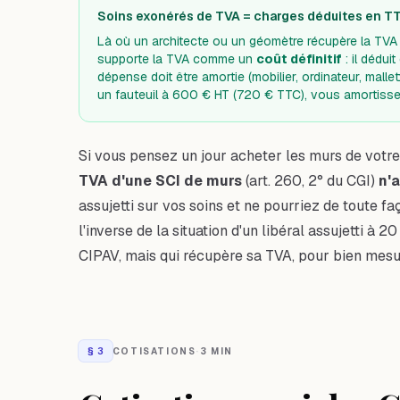
Soins exonérés de TVA = charges déduites en T
Là où un architecte ou un géomètre récupère la TVA
supporte la TVA comme un
coût définitif
: il dédu
dépense doit être amortie (mobilier, ordinateur, mallet
un fauteuil à 600 € HT (720 € TTC), vous amortiss
Si vous pensez un jour acheter les murs de votre 
TVA d'une SCI de murs
(art. 260, 2° du CGI)
n'a
assujetti sur vos soins et ne pourriez de toute 
l'inverse de la situation d'un libéral assujetti à 2
CIPAV, mais qui récupère sa TVA
, pour bien mesu
§
3
COTISATIONS
·
3 MIN