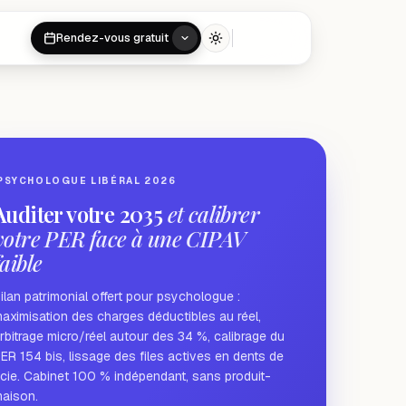
Rendez-vous gratuit
Toggle theme
PSYCHOLOGUE LIBÉRAL 2026
Auditer votre 2035
et calibrer
votre PER face à une CIPAV
faible
ilan patrimonial offert pour psychologue :
aximisation des charges déductibles au réel,
rbitrage micro/réel autour des 34 %, calibrage du
ER 154 bis, lissage des files actives en dents de
cie. Cabinet 100 % indépendant, sans produit-
aison.