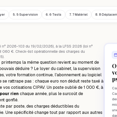
yer
5.
5·Supervision
6.
6·Tests
7.
7·Matériel
8.
8·Déplace
oi n° 2026-103 du 19/02/2026), à la LFSS 2026 (loi n°
060 €. Check-list opérationnelle des charges du
5).
ue printemps la même question revient au moment de
O
pouvais déduire ? Le loyer du cabinet, la supervision
v
es, votre formation continue, l'abonnement au logiciel
p
 se rattrape pas : chaque euro non déduit reste taxé à
e vos cotisations CIPAV. Un poste oublié de 1 000 €, à
Cab
pour rien
chaque année, plus le surcoût de
Car
des
nt gonflé.
mic
ste par poste, des charges déductibles du
une
e. Une spécificité change tout par rapport aux autres
dan