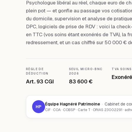
Psychologue libéral au réel, chaque euro de ch
plein pot — et gonfle au passage vos cotisatio
du domicile, supervision et analyse de pratiqu
DPC, logiciels de prise de RDV : voici la check
en TTC (vos soins étant exonérés de TVA), la fr
redressement, et un cas chiffré sur 50 000 € d
RÈGLE DE
SEUIL MICRO-BNC
TVA SOINS
DÉDUCTION
2026
Art. 93 CGI
83 600 €
Équipe Hagnéré Patrimoine
·
Cabinet de co
HP
CIF · COA · COBSP · Carte T · ORIAS 23002291 · ad