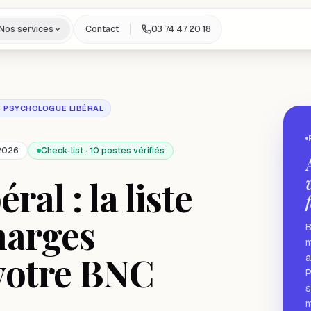
Nos services
Contact
03 74 47 20 18
 PSYCHOLOGUE LIBÉRAL
 2026
Check-list · 10 postes vérifiés
ral : la liste
harges
B
m
 votre BNC
a
P
s
m