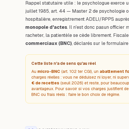
Rappel statutaire utile : le psychologue exerce 
juillet 1985, art. 44 — Master 2 de psychologie 
hospitalière, enregistrement ADELI/RPPS auprès
monopole d'actes
. Il n'est donc
pas
un officier m
racheter, la patientèle se cède librement. Fisca
commerciaux (BNC)
, déclarés sur le formulair
Cette liste n'a de sens qu'au réel
Au
micro-BNC
(art. 102 ter CGI), un
abattement fo
charges réelles : vous ne déduisez ni loyer, ni super
€ de recettes
(seuil 2026) et reste, pour beaucoup 
avantageux. Pour savoir si vos charges justifient de 
BNC ou frais réels : faire le bon choix de régime
.