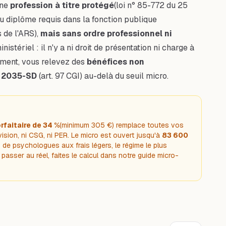
une
profession à titre protégé
(loi n° 85-772 du 25
ou diplôme requis dans la fonction publique
 de l'ARS),
mais sans ordre professionnel ni
inistériel : il n'y a ni droit de présentation ni charge à
lement, vous relevez des
bénéfices non
e
2035-SD
(art. 97 CGI) au-delà du seuil micro.
rfaitaire de 34 %
(minimum 305 €) remplace toutes vos
vision, ni CSG, ni PER. Le micro est ouvert jusqu'à
83 600
de psychologues aux frais légers, le régime le plus
passer au réel, faites le calcul dans notre guide
micro-