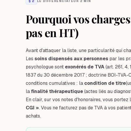
§
2
LE DIFFÉRENCIATEUR
·
2 MIN
Pourquoi vos charges 
pas en HT)
Avant d'attaquer la liste, une particularité qui 
Les
soins dispensés aux personnes
par les pr
psychologue sont
exonérés de TVA
(art. 261, 4,
1837 du 30 décembre 2017 ; doctrine BOI-TVA-
conditions cumulatives : la
condition de titre
(u
la
finalité thérapeutique
(actes liés au diagnos
En clair, sur vos notes d'honoraires, vous portez 
CGI »
. Vous ne facturez pas de TVA à vos patien
achats.