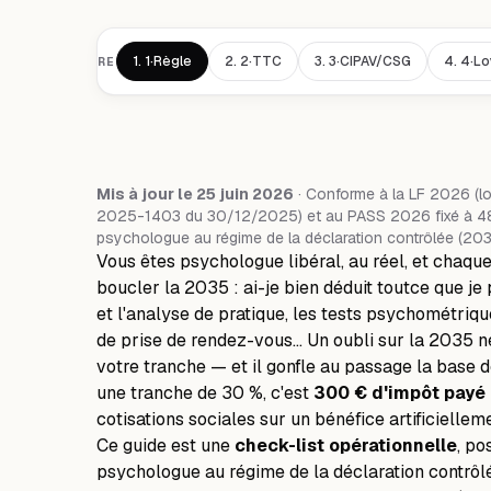
1.
1·Règle
2.
2·TTC
3.
3·CIPAV/CSG
4.
4·Lo
SOMMAIRE
Mis à jour le 25 juin 2026
· Conforme à la LF 2026 (l
2025-1403 du 30/12/2025) et au PASS 2026 fixé à 48 
psychologue au régime de la déclaration contrôlée (203
Vous êtes psychologue libéral, au réel, et chaq
boucler la 2035 : ai-je bien déduit
tout
ce que je 
et l'analyse de pratique, les tests psychométriqu
de prise de rendez-vous… Un oubli sur la 2035 ne
votre tranche — et il gonfle au passage la base d
une tranche de 30 %, c'est
300 € d'impôt payé 
cotisations sociales sur un bénéfice artificielleme
Ce guide est une
check-list opérationnelle
, po
psychologue au régime de la déclaration contrôlé