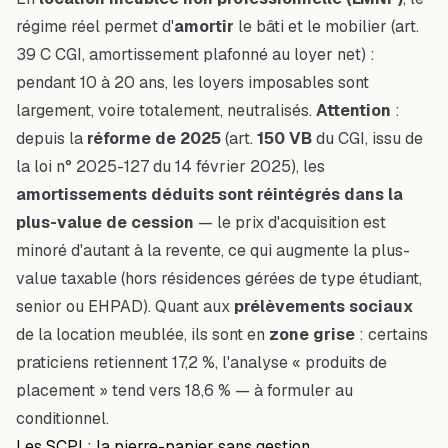
régime réel permet d'
amortir
le bâti et le mobilier (art.
39 C CGI, amortissement plafonné au loyer net) :
pendant 10 à 20 ans, les loyers imposables sont
largement, voire totalement, neutralisés.
Attention
:
depuis la
réforme de 2025
(art.
150 VB
du CGI, issu de
la loi n° 2025-127 du 14 février 2025), les
amortissements déduits sont réintégrés dans la
plus-value de cession
— le prix d'acquisition est
minoré d'autant à la revente, ce qui augmente la plus-
value taxable (hors résidences gérées de type étudiant,
senior ou EHPAD). Quant aux
prélèvements sociaux
de la location meublée, ils sont en
zone grise
: certains
praticiens retiennent 17,2 %, l'analyse « produits de
placement » tend vers 18,6 % — à formuler au
conditionnel.
Les SCPI : la pierre-papier sans gestion