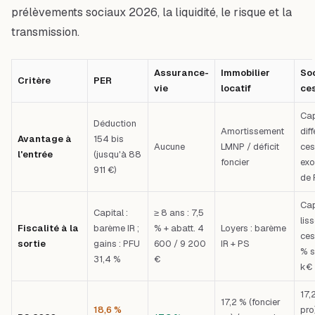
prélèvements sociaux 2026, la liquidité, le risque et la
transmission.
Assurance-
Immobilier
Soc
Critère
PER
vie
locatif
ce
Cap
Déduction
Amortissement
diff
Avantage à
154 bis
Aucune
LMNP / déficit
ces
l'entrée
(jusqu'à 88
foncier
exo
911 €)
de 
Cap
Capital :
≥ 8 ans : 7,5
liss
Fiscalité à la
barème IR ;
% + abatt. 4
Loyers : barème
ces
sortie
gains : PFU
600 / 9 200
IR + PS
% s
31,4 %
€
k€
17,
17,2 % (foncier
18,6 %
pro)