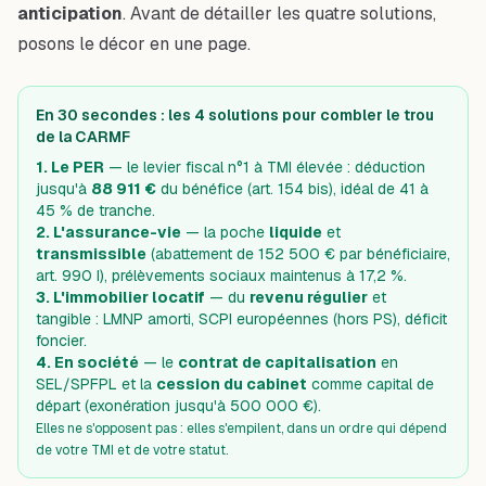
anticipation
. Avant de détailler les quatre solutions,
posons le décor en une page.
En 30 secondes : les 4 solutions pour combler le trou
de la CARMF
1. Le PER
— le levier fiscal n°1 à TMI élevée : déduction
jusqu'à
88 911 €
du bénéfice (art. 154 bis), idéal de 41 à
45 % de tranche.
2. L'assurance-vie
— la poche
liquide
et
transmissible
(abattement de 152 500 € par bénéficiaire,
art. 990 I), prélèvements sociaux maintenus à 17,2 %.
3. L'immobilier locatif
— du
revenu régulier
et
tangible : LMNP amorti, SCPI européennes (hors PS), déficit
foncier.
4. En société
— le
contrat de capitalisation
en
SEL/SPFPL et la
cession du cabinet
comme capital de
départ (exonération jusqu'à 500 000 €).
Elles ne s'opposent pas : elles s'empilent, dans un ordre qui dépend
de votre TMI et de votre statut.