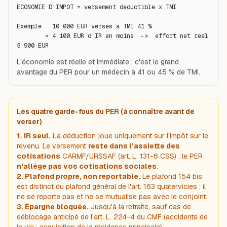
ECONOMIE D'IMPOT = versement deductible x TMI

Exemple : 10 000 EUR verses a TMI 41 %

        = 4 100 EUR d'IR en moins  ->  effort net reel 
5 900 EUR
L'économie est réelle et immédiate : c'est le grand
avantage du PER pour un médecin à 41 ou 45 % de TMI.
Les quatre garde-fous du PER (à connaître avant de
verser)
1. IR seul.
La déduction joue uniquement sur l'impôt sur le
revenu. Le versement
reste dans l'assiette des
cotisations
CARMF/URSSAF (art. L. 131-6 CSS) : le PER
n'allège pas vos cotisations sociales
.
2. Plafond propre, non reportable.
Le plafond 154 bis
est distinct du plafond général de l'art. 163 quatervicies : il
ne se reporte pas et ne se mutualise pas avec le conjoint.
3. Épargne bloquée.
Jusqu'à la retraite, sauf cas de
déblocage anticipé de l'art. L. 224-4 du CMF (accidents de
la vie ; acquisition de la résidence principale).