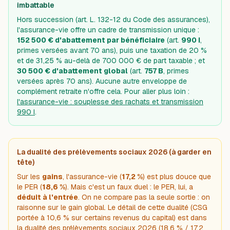
imbattable
Hors succession (art. L. 132-12 du Code des assurances),
l'assurance-vie offre un cadre de transmission unique :
152 500 € d'abattement par bénéficiaire
(art.
990 I
,
primes versées avant 70 ans), puis une taxation de 20 %
et de 31,25 % au-delà de 700 000 € de part taxable ; et
30 500 € d'abattement global
(art.
757 B
, primes
versées après 70 ans). Aucune autre enveloppe de
complément retraite n'offre cela. Pour aller plus loin :
l'assurance-vie : souplesse des rachats et transmission
990 I
.
La dualité des prélèvements sociaux 2026 (à garder en
tête)
Sur les
gains
, l'assurance-vie (
17,2 %
) est plus douce que
le PER (
18,6 %
). Mais c'est un faux duel : le PER, lui, a
déduit à l'entrée
. On ne compare pas la seule sortie : on
raisonne sur le gain
global
. Le détail de cette dualité (CSG
portée à 10,6 % sur certains revenus du capital) est dans
la dualité des prélèvements sociaux 2026 (18,6 % / 17,2