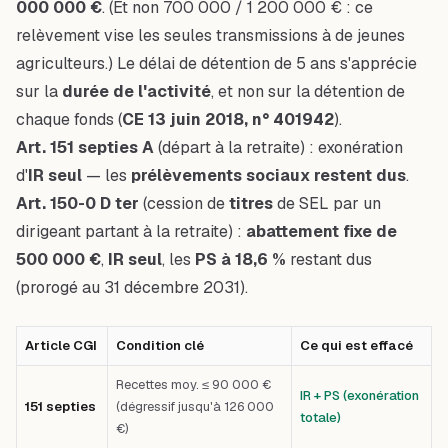
000 000 €
. (
Et non 700 000 / 1 200 000 € : ce
relèvement vise les seules transmissions à de jeunes
agriculteurs.
) Le délai de détention de 5 ans s'apprécie
sur la
durée de l'activité
, et non sur la détention de
chaque fonds (
CE 13 juin 2018, n° 401942
).
Art. 151 septies A
(départ à la retraite) : exonération
d'
IR seul
— les
prélèvements sociaux restent dus
.
Art. 150-0 D ter
(cession de
titres
de SEL par un
dirigeant partant à la retraite) :
abattement fixe de
500 000 €
,
IR seul
, les
PS à 18,6 %
restant dus
(prorogé au 31 décembre 2031).
Article CGI
Condition clé
Ce qui est effacé
Recettes moy. ≤ 90 000 €
IR + PS (exonération
151 septies
(dégressif jusqu'à 126 000
totale)
€)