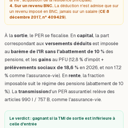
4. Sur un revenu BNC.
La déduction n'est admise que sur
un revenu imposé en BNC, jamais sur un salaire (
CE 8
décembre 2017, n° 409429
).
À la
sortie
, le PER se fiscalise. En
capital
, la part
correspondant aux
versements déduits
est imposée
au
barème de l'IR sans l'abattement de 10 %
des
pensions, et les
gains
au PFU (12,8 % d'impôt +
prélèvements sociaux de 18,6 %
en 2026, et non 17,2
% comme l'assurance-vie). En
rente
, la fraction
imposable suit le régime des pensions (abattement de 10
%). La
transmission
d'un PER assurantiel relève des
articles 990 I / 757 B, comme l'assurance-vie.
Le verdict : gagnant si la TMI de sortie est inférieure à
celle d'entrée