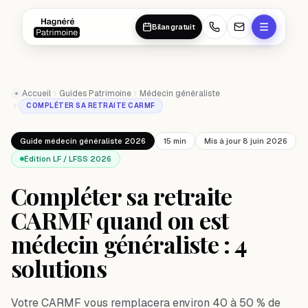
Aller au contenu principal
Aller au contenu principal
Bilan gratuit
Accueil
Guides Patrimoine
Médecin généraliste
COMPLÉTER SA RETRAITE CARMF
Guide médecin généraliste 2026
15 min
Mis à jour 8 juin 2026
Édition LF / LFSS 2026
Compléter sa retraite
CARMF quand on est
médecin généraliste : 4
solutions
Votre CARMF vous remplacera environ 40 à 50 % de