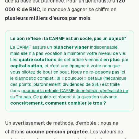
que la base est plafonnée. Pour un généraliste à
120
000 € de BNC
, le manque à gagner se chiffre en
plusieurs milliers d'euros par mois
.
Le bon réflexe : la CARMF est un socle, pas un objectif
La CARMF assure un
plancher viager
indispensable,
mais elle n'a pas vocation à maintenir votre niveau de vie.
Les
quatre solutions
de cet article viennent
en plus
, par
capitalisation
, et c'est une épargne
à votre nom
que
vous pilotez de bout en bout. Nous ne re-posons pas ici
le diagnostic complet : le « pourquoi » détaillé (mécanique
des points, plafonnement, dividendes de SEL) est traité
dans
pourquoi la retraite CARMF du médecin généraliste ne
suffira pas
. Ce guide-ci répond à la question suivante :
concrètement, comment combler le trou ?
Un avertissement de méthode, d'emblée : nous ne
chiffrons
aucune pension projetée
. Les valeurs de