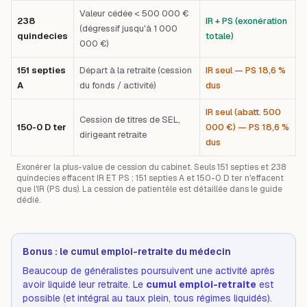
Valeur cédée < 500 000 €
238
IR + PS (exonération
(dégressif jusqu'à 1 000
quindecies
totale)
000 €)
151 septies
Départ à la retraite (cession
IR seul — PS 18,6 %
A
du fonds / activité)
dus
IR seul (abatt. 500
Cession de titres de SEL,
150-0 D ter
000 €) — PS 18,6 %
dirigeant retraite
dus
Exonérer la plus-value de cession du cabinet. Seuls 151 septies et 238
quindecies effacent IR ET PS ; 151 septies A et 150-0 D ter n'effacent
que l'IR (PS dus). La cession de patientèle est détaillée dans le guide
dédié.
Bonus : le cumul emploi-retraite du médecin
Beaucoup de généralistes poursuivent une activité après
avoir liquidé leur retraite. Le
cumul emploi-retraite
est
possible (et intégral au taux plein, tous régimes liquidés).