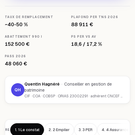
TAUX DE REMPLACEMENT
PLAFOND PER TNS 2026
~40-50 %
88 911 €
ABATTEMENT 990 I
PS PER VS AV
152 500 €
18,6 / 17,2 %
PASS 2026
48 060 €
Quentin Hagnéré
·
Conseiller en gestion de
QH
patrimoine
CIF · COA · COBSP · ORIAS 23002291 · adhérent CNCEF Patrimoine · Chambéry (73000)
1.
1·Le constat
2.
2·Empiler
3.
3·PER
4.
4·Assurance-vi
AIRE