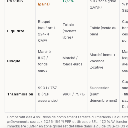
PS 2026
17,2 %
nu) / zone grise
(gains)
% (
(LMNP)
SEL
Bloqué
Cap
Totale
(sauf art. L.
Faible (vente du
bon
Liquidité
(rachats
224-4
bien)
ces
libres)
CMF)
pon
Marché
Ma
Marché immo +
(UC) /
Marché /
(ca
Risque
vacance
fonds
fonds euros
alé
locative
euros
ces
Cap
990 I / 757
Succession
suc
Transmission
B (PER
990 I / 757 B
(sauf
· tit
assurantiel)
démembrement)
pac
Dut
Comparatif des 4 solutions de complément retraite du médecin. La dualit
prélèvements sociaux 2026 (18,6 % PER et titres de SEL ; 17,2 % AV, foncier
immobilière ; LMNP en zone grise) est détaillée dans le guide CSG-CRDS d