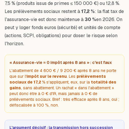
7,5 % (produits issus de primes ≤ 150 000 €) ou 12,8 %.
Les prélèvements sociaux restent à
17,2 %
: la flat tax de
l'assurance-vie est donc maintenue à
30 %
en 2026. On
peut y loger fonds euros (sécurité) et unités de compte
(actions, SCPI, obligations) pour doser le risque selon
l'horizon.
« Assurance-vie = 0 impôt après 8 ans » : c'est faux
L'abattement de 4 600 € / 9 200 € après 8 ans ne porte
que sur l'
impôt sur le revenu
. Les
prélèvements
sociaux de 17,2 %
s'appliquent, eux, sur la
totalité des
gains
, sans abattement. Un rachat « dans l'abattement »
peut donc être à 0 € d'IR, mais jamais à 0 € de
prélèvements sociaux. Bref : très efficace après 8 ans, oui ;
défiscalisée à 100 %, non.
L'argument décisif : la transmission hors succession