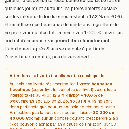
garanti, la disponibilité reste bonne (le rachat se fait en
quelques jours), et surtout : les prélèvements sociaux
sur les intérêts du fonds euros restent à
17,2 %
en 2026.
Et un réflexe que beaucoup de médecins regrettent de
ne pas avoir eu plus tôt : même avec 1 000 €, ouvrir un
contrat d'assurance-vie
prend date fiscalement
.
L'abattement après 8 ans se calcule à partir de
l'ouverture du contrat, pas du versement.
Attention aux livrets fiscalisés et au cash qui dort
Au-delà des livrets réglementés, les
livrets bancaires
fiscalisés
(super-livrets, comptes sur livret) voient leurs
intérêts taxés au PFU : 12,8 % d'impôt +
18,6 %
de
prélèvements sociaux en 2026, soit
31,4 %
. Ils ne sont
donc pertinents que pour un coussin de très court terme.
Et n'oubliez pas le coût de l'inaction : laisser
30 000 ou
40 000 €
dormir sur un compte courant, c'est perdre 2 à 3
% de pouvoir d'achat par an à cause de l'inflation. Sur 30