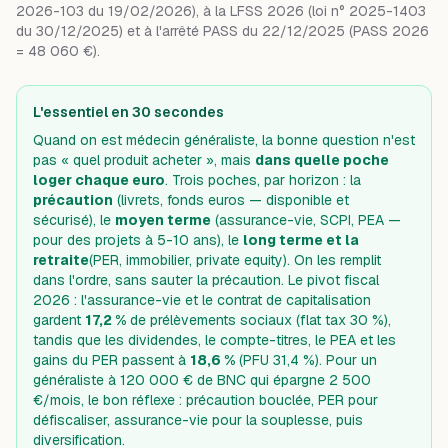
2026-103 du 19/02/2026), à la LFSS 2026 (loi n° 2025-1403
du 30/12/2025) et à l'arrêté PASS du 22/12/2025 (PASS 2026
= 48 060 €).
L'essentiel en 30 secondes
Quand on est médecin généraliste, la bonne question n'est
pas « quel produit acheter », mais
dans quelle poche
loger chaque euro
. Trois poches, par horizon : la
précaution
(livrets, fonds euros — disponible et
sécurisé), le
moyen terme
(assurance-vie, SCPI, PEA —
pour des projets à 5-10 ans), le
long terme et la
retraite
(PER, immobilier, private equity). On les remplit
dans l'ordre, sans sauter la précaution. Le pivot fiscal
2026 : l'assurance-vie et le contrat de capitalisation
gardent
17,2 %
de prélèvements sociaux (flat tax 30 %),
tandis que les dividendes, le compte-titres, le PEA et les
gains du PER passent à
18,6 %
(PFU 31,4 %). Pour un
généraliste à 120 000 € de BNC qui épargne 2 500
€/mois, le bon réflexe : précaution bouclée, PER pour
défiscaliser, assurance-vie pour la souplesse, puis
diversification.