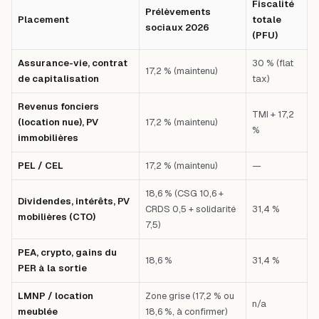
Fiscalité
Prélèvements
Placement
totale
sociaux 2026
(PFU)
Assurance-vie, contrat
30 % (flat
17,2 % (maintenu)
de capitalisation
tax)
Revenus fonciers
TMI + 17,2
(location nue), PV
17,2 % (maintenu)
%
immobilières
PEL / CEL
17,2 % (maintenu)
—
18,6 % (CSG 10,6 +
Dividendes, intérêts, PV
CRDS 0,5 + solidarité
31,4 %
mobilières (CTO)
7,5)
PEA, crypto, gains du
18,6 %
31,4 %
PER à la sortie
LMNP / location
Zone grise (17,2 % ou
n/a
meublée
18,6 %, à confirmer)