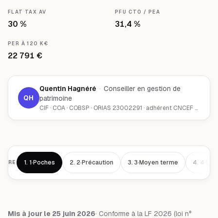
FLAT TAX AV
PFU CTO / PEA
30 %
31,4 %
PER À 120 K€
22 791 €
Quentin Hagnéré
·
Conseiller en gestion de
QH
patrimoine
CIF · COA · COBSP · ORIAS 23002291 · adhérent CNCEF Patrimoine · Chambéry (73000)
1.
1·Poches
2.
2·Précaution
3.
3·Moyen terme
4.
4·Lon
AIRE
Mis à jour le 25 juin 2026
· Conforme à la LF 2026 (loi n°