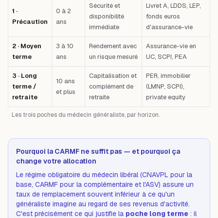
Sécurité et
Livret A, LDDS, LEP,
1 ·
0 à 2
disponibilité
fonds euros
Précaution
ans
immédiate
d'assurance-vie
2 · Moyen
3 à 10
Rendement avec
Assurance-vie en
terme
ans
un risque mesuré
UC, SCPI, PEA
3 · Long
Capitalisation et
PER, immobilier
10 ans
terme /
complément de
(LMNP, SCPI),
et plus
retraite
retraite
private equity
Les trois poches du médecin généraliste, par horizon.
Pourquoi la CARMF ne suffit pas — et pourquoi ça
change votre allocation
Le régime obligatoire du médecin libéral (CNAVPL pour la
base, CARMF pour la complémentaire et l'ASV) assure un
taux de remplacement souvent inférieur à ce qu'un
généraliste imagine au regard de ses revenus d'activité.
C'est précisément ce qui justifie la
poche long terme
: il