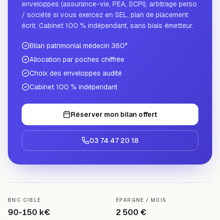
enveloppes (assurance-vie, PEA, SCPI), arbitrage perso
/ société si vous exercez en SEL, plan de placement
écrit. Cabinet 100 % indépendant, sans biais émetteur.
Bilan patrimonial médecin 360°
Allocation par poches chiffrée
Choix des enveloppes audité
Cabinet 100 % indépendant
Réserver mon bilan offert
03 74 47 20 18
BNC CIBLE
ÉPARGNE / MOIS
90-150 k€
2 500 €