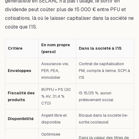
généraliste en SELARL n'a pas l'usage, le sortir en
dividende peut coûter plus de 15 000 € entre PFU et
cotisations, là où le laisser capitaliser dans la société ne
coûte que l'IS.
En nom propre
Critère
Dans la société à l'IS
(perso)
Assurance-vie,
Contrat de capitalisation
Enveloppes
PER, PEA,
PM, compte à terme, SCPI à
immobilier
l'IS
IR/PFU + PS (30
Fiscalité des
IS 15/25 %, aucun
% AV, 31,4 %
produits
prélèvement social
CTO)
Argent libre et
Bloqué dans la société (re-
Disponibilité
disponible
sortie coûteuse)
Optimisée
Dans la valeur des titres de