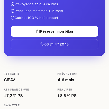
Prévoyance et PER calibrés
Précaution renforcée 4-6 mois
Cabinet 100 % indépendant
Réserver mon bilan
03 74 47 20 18
RETRAITE
PRÉCAUTION
CIPAV
4-6 mois
ASSURANCE-VIE
PEA / PER
17,2 % PS
18,6 % PS
CAS-TYPE