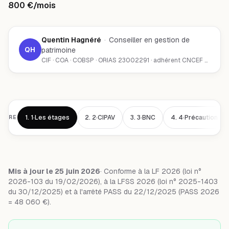
800 €/mois
Quentin Hagnéré
·
Conseiller en gestion de
QH
patrimoine
CIF · COA · COBSP · ORIAS 23002291 · adhérent CNCEF Patrimoine · Chambéry (73000)
1.
1·Les étages
2.
2·CIPAV
3.
3·BNC
4.
4·Précaution
AIRE
Mis à jour le 25 juin 2026
· Conforme à la LF 2026 (loi n°
2026-103 du 19/02/2026), à la LFSS 2026 (loi n° 2025-1403
du 30/12/2025) et à l'arrêté PASS du 22/12/2025 (PASS 2026
= 48 060 €).