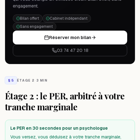
engagement.
Bilan offert
Cabinet indépendant
Sans engagement
Réserver mon bilan
03 74 47 20 18
§
5
ÉTAGE 2
·
3 MIN
Étage 2 : le PER, arbitré à votre
tranche marginale
Le PER en 30 secondes pour un psychologue
Vous versez, vous déduisez à votre tranche marginale,