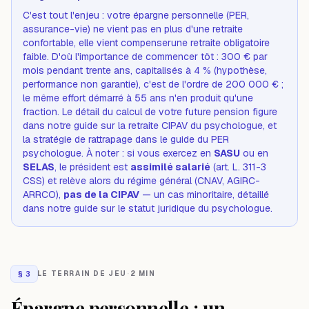
C'est tout l'enjeu : votre épargne personnelle (PER,
assurance-vie) ne vient pas en plus d'une retraite
confortable, elle vient
compenser
une retraite obligatoire
faible. D'où l'importance de commencer tôt : 300 € par
mois pendant trente ans, capitalisés à 4 % (hypothèse,
performance non garantie), c'est de l'ordre de 200 000 € ;
le même effort démarré à 55 ans n'en produit qu'une
fraction. Le détail du calcul de votre future pension figure
dans notre guide
sur la retraite CIPAV du psychologue
, et
la stratégie de rattrapage dans
le guide du PER
psychologue
. À noter : si vous exercez en
SASU
ou en
SELAS
, le président est
assimilé salarié
(art. L. 311-3
CSS) et relève alors du régime général (CNAV, AGIRC-
ARRCO),
pas de la CIPAV
— un cas minoritaire, détaillé
dans notre guide sur
le statut juridique du psychologue
.
§
3
LE TERRAIN DE JEU
·
2 MIN
Épargne personnelle : un