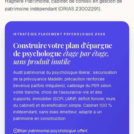
Hagnéré Patrimoine, cabinet de conseil en gestion de
patrimoine indépendant (ORIAS 23002291).
STRATÉGIE PLACEMENT PSYCHOLOGUE 2026
Construire votre plan d'épargne
de psychologue
étage par étage,
sans produit inutile
Audit patrimonial du psychologue libéral : sécurisation
de la prévoyance Madelin, précaution renforcée
(revenus parfois irréguliers), calibrage du PER selon
votre tranche, choix de l'assurance-vie et des
supports, immobilier (SCPI, LMNP, déficit foncier, murs
du cabinet) et diversification simple. Cabinet 100 %
indépendant, sans biais émetteur, adapté à un
patrimoine en construction.
Bilan patrimonial psychologue offert