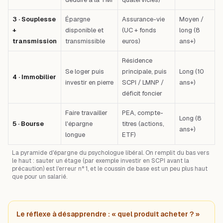
3 · Souplesse
Épargne
Assurance-vie
Moyen /
+
disponible et
(UC + fonds
long (8
transmission
transmissible
euros)
ans+)
Résidence
Se loger puis
principale, puis
Long (10
4 · Immobilier
investir en pierre
SCPI / LMNP /
ans+)
déficit foncier
Faire travailler
PEA, compte-
Long (8
5 · Bourse
l'épargne
titres (actions,
ans+)
longue
ETF)
La pyramide d'épargne du psychologue libéral. On remplit du bas vers
le haut : sauter un étage (par exemple investir en SCPI avant la
précaution) est l'erreur n° 1, et le coussin de base est un peu plus haut
que pour un salarié.
Le réflexe à désapprendre : « quel produit acheter ? »