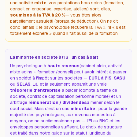
une activité
mixte
, vos prestations hors soins (formation,
conseil en entreprise, expertise, ateliers) sont, elles,
soumises à la TVA à 20 %
— vous êtes alors
partiellement assujetti (prorata de déduction). On ne dit
donc jamais « le psychologue récupère la TVA », ni « il est
totalement exonéré » quand il fait aussi de la formation.
La minorité en société à l'IS : un cas à part
Un psychologue à
hauts revenus
(cabinet plein, activité
mixte soins + formation/conseil) peut avoir intérêt à passer
en société à l'impôt sur les sociétés —
EURL à l'IS
,
SASU
ou
SELAS
. Là, et là seulement, apparaît une vraie
trésorerie d'entreprise
à placer (compte à terme de
société, contrat de capitalisation personne morale) et un
arbitrage
rémunération / dividendes
à mener selon le
coût social. Mais c'est un cas
minoritaire
: pour la grande
majorité des psychologues, aux revenus modestes à
moyens, on ne surdimensionne pas — l'EI au BNC et les
enveloppes personnelles suffisent. Le choix de structure
est traité dans notre guide sur
le statut juridique du