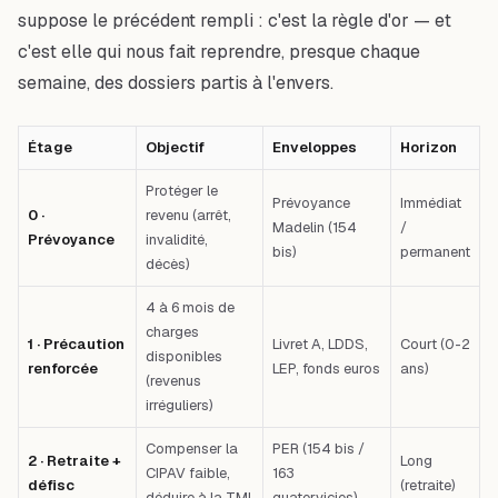
suppose le précédent rempli : c'est la règle d'or — et
c'est elle qui nous fait reprendre, presque chaque
semaine, des dossiers partis à l'envers.
Étage
Objectif
Enveloppes
Horizon
Protéger le
Prévoyance
Immédiat
0 ·
revenu (arrêt,
Madelin (154
/
Prévoyance
invalidité,
bis)
permanent
décès)
4 à 6 mois de
charges
1 · Précaution
Livret A, LDDS,
Court (0-2
disponibles
renforcée
LEP, fonds euros
ans)
(revenus
irréguliers)
Compenser la
PER (154 bis /
2 · Retraite +
Long
CIPAV faible,
163
défisc
(retraite)
déduire à la TMI
quatervicies)