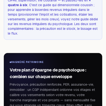
CIPAV, supervision, vie courante — et passez-les en
×
quatre à six
. C'est ce guide qui
dimensionne
le coussin ;
pour apprendre à
lisser
des revenus irréguliers dans le
temps (provisionner l'impôt et les cotisations, étaler les
versements, gérer les mois creux), voyez notre guide dédié
sur les revenus irréguliers du psychologue
. Les deux sont
complémentaires : la précaution est le stock, le lissage est
le flux.
HAGNÉRÉ PATRIMOINE
Votre plan d'épargne de psychologue :
combien sur chaque enveloppe
Prévoyance, précaution renforcée, PER, assurance-vie,
immobilier : un CGP indépendant ordonne vos étages et
calibre vos versements selon votre revenu, votre
tranche marginale et vos projets — sans mensualité fixe
qui vous étrangle un trimestre creux. Bilan offert, sans