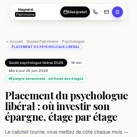
Aller au contenu principal
Aller au contenu principal
Bilan gratuit
Accueil
Guides Patrimoine
Psychologue
PLACEMENT DU PSYCHOLOGUE LIBÉRAL
Guide psychologue libéral 2026
18 min
Mis à jour 25 juin 2026
Épargne personnelle · méthode des étages
Placement du psychologue
libéral : où investir son
épargne, étage par étage
Le cabinet tourne, vous mettez de côté chaque mois —