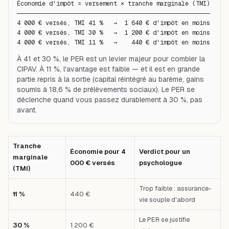
Économie d'impôt = versement × tranche marginale (TMI)

──────────────────────────────────────────────────────

4 000 € versés, TMI 41 %   →  1 640 € d'impôt en moins

4 000 € versés, TMI 30 %   →  1 200 € d'impôt en moins

4 000 € versés, TMI 11 %   →    440 € d'impôt en moins
À 41 et 30 %, le PER est un levier majeur pour combler la
CIPAV. À 11 %, l'avantage est faible — et il est en grande
partie repris à la sortie (capital réintégré au barème, gains
soumis à 18,6 % de prélèvements sociaux). Le PER se
déclenche quand vous passez durablement à 30 %, pas
avant.
Tranche
Économie pour 4
Verdict pour un
marginale
000 € versés
psychologue
(TMI)
Trop faible : assurance-
11 %
440 €
vie souple d'abord
Le PER se justifie
30 %
1 200 €