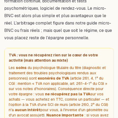
formation continue, documentation et tests
psychométriques, logiciel de rendez-vous. Le micro-
BNC est alors plus simple
et
plus avantageux que le
réel. L'arbitrage complet figure dans notre guide
micro-
BNC ou frais réels
; mais quel que soit le régime, ce que
vous placez reste de l'épargne personnelle.
TVA : vous ne récupérez rien sur le cœur de votre
activité (mais attention au mixte)
Les
soins
du psychologue titulaire du titre (diagnostic et
traitement des troubles psychologiques rendus aux
personnes) sont
exonérés de TVA
(article 261, 4, 1° du
CGI : mention « TVA non applicable, art. 261-4-1° du CGI »
sur vos notes d'honoraires). Conséquence directe pour
votre épargne : vous
ne récupérez pas la TVA
sur vos
achats — vous achetez en TTC, comme un particulier — et
l'option à la TVA d'une SCI de murs (article 260, 2° du CGI)
n'a
aucun intérêt
pour vous, à l'inverse d'un géomètre ou
d'un avocat assujetti.
Nuance importante
: si vous avez