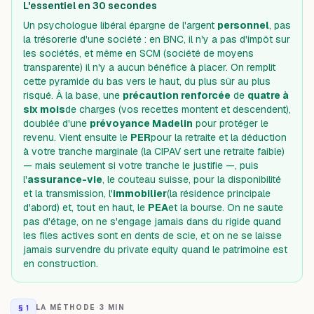
L'essentiel en 30 secondes
Un psychologue libéral épargne de l'argent
personnel
, pas
la trésorerie d'une société : en BNC, il n'y a pas d'impôt sur
les sociétés, et même en SCM (société de moyens
transparente) il n'y a aucun bénéfice à placer. On remplit
cette pyramide du bas vers le haut, du plus sûr au plus
risqué. À la base, une
précaution renforcée
de
quatre à
six mois
de charges (vos recettes montent et descendent),
doublée d'une
prévoyance Madelin
pour protéger le
revenu. Vient ensuite le
PER
pour la retraite et la déduction
à votre tranche marginale (la CIPAV sert une retraite faible)
— mais seulement si votre tranche le justifie —, puis
l'
assurance-vie
, le couteau suisse, pour la disponibilité
et la transmission, l'
immobilier
(la résidence principale
d'abord) et, tout en haut, le
PEA
et la bourse. On ne saute
pas d'étage, on ne s'engage jamais dans du rigide quand
les files actives sont en dents de scie, et on ne se laisse
jamais survendre du private equity quand le patrimoine est
en construction.
§
1
LA MÉTHODE
·
3 MIN