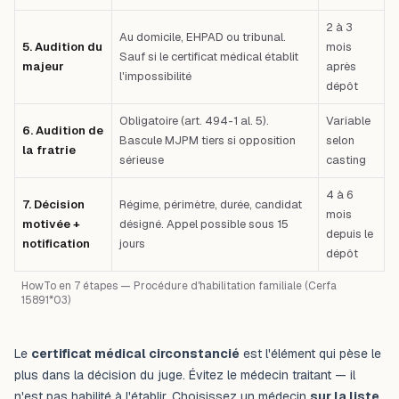
2 à 3
Au domicile, EHPAD ou tribunal.
5. Audition du
mois
Sauf si le certificat médical établit
majeur
après
l'impossibilité
dépôt
Obligatoire (art. 494-1 al. 5).
Variable
6. Audition de
Bascule MJPM tiers si opposition
selon
la fratrie
sérieuse
casting
4 à 6
7. Décision
Régime, périmètre, durée, candidat
mois
motivée +
désigné. Appel possible sous 15
depuis le
notification
jours
dépôt
HowTo en 7 étapes — Procédure d'habilitation familiale (Cerfa
15891*03)
Le
certificat médical circonstancié
est l'élément qui pèse le
plus dans la décision du juge. Évitez le médecin traitant — il
n'est pas habilité à l'établir. Choisissez un médecin
sur la liste