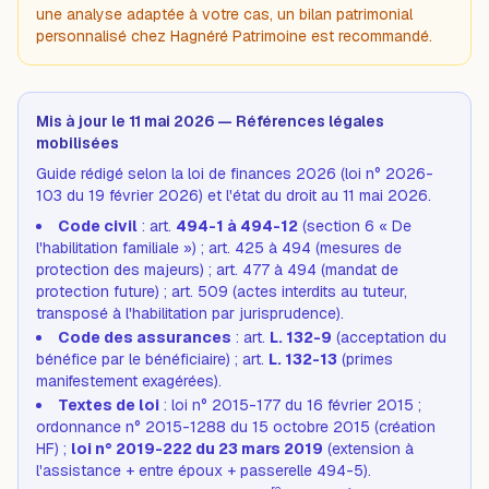
une analyse adaptée à votre cas, un bilan patrimonial
personnalisé chez Hagnéré Patrimoine est recommandé.
Mis à jour le 11 mai 2026 — Références légales
mobilisées
Guide rédigé selon la loi de finances 2026 (loi n° 2026-
103 du 19 février 2026) et l'état du droit au 11 mai 2026.
Code civil
: art.
494-1 à 494-12
(section 6 « De
l'habilitation familiale ») ; art. 425 à 494 (mesures de
protection des majeurs) ; art. 477 à 494 (mandat de
protection future) ; art. 509 (actes interdits au tuteur,
transposé à l'habilitation par jurisprudence).
Code des assurances
: art.
L. 132-9
(acceptation du
bénéfice par le bénéficiaire) ; art.
L. 132-13
(primes
manifestement exagérées).
Textes de loi
: loi n° 2015-177 du 16 février 2015 ;
ordonnance n° 2015-1288 du 15 octobre 2015 (création
HF) ;
loi n° 2019-222 du 23 mars 2019
(extension à
l'assistance + entre époux + passerelle 494-5).