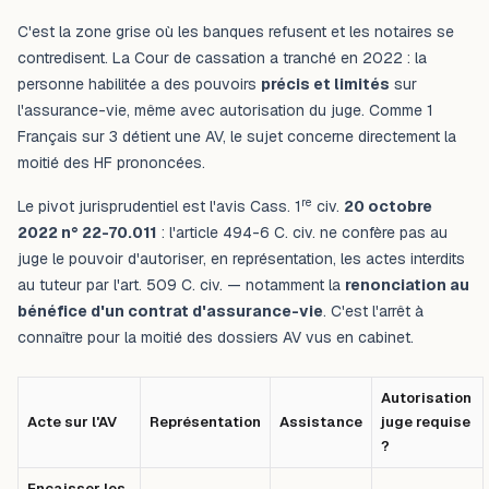
C'est la zone grise où les banques refusent et les notaires se
contredisent. La Cour de cassation a tranché en 2022 : la
personne habilitée a des pouvoirs
précis et limités
sur
l'assurance-vie, même avec autorisation du juge. Comme 1
Français sur 3 détient une AV, le sujet concerne directement la
moitié des HF prononcées.
re
Le pivot jurisprudentiel est l'avis Cass. 1
civ.
20 octobre
2022 n° 22-70.011
: l'article 494-6 C. civ. ne confère pas au
juge le pouvoir d'autoriser, en représentation, les actes interdits
au tuteur par l'art. 509 C. civ. — notamment la
renonciation au
bénéfice d'un contrat d'assurance-vie
. C'est l'arrêt à
connaître pour la moitié des dossiers AV vus en cabinet.
Autorisation
Acte sur l'AV
Représentation
Assistance
juge requise
?
Encaisser les