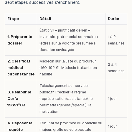
Sept étapes successives s'enchaînent.
Étape
Détail
Durée
État civil + justificatif de lien +
1. Préparer le
inventaire patrimonial sommaire +
1 à 2
dossier
lettres sur la volonté présumée si
semaines
donation envisagée
2. Certificat
Médecin sur la liste du procureur
2 à 4
médical
(160-192 €). Médecin traitant non
semaines
circonstancié
habilité
Téléchargement sur service-
3. Remplir le
public.fr. Préciser le régime
Cerfa
(représentation/assistance), le
1 jour
15891*03
périmètre (général/spécial), la
motivation
4. Déposer la
Tribunal de proximité du domicile du
1 jour
requête
majeur, greffe ou voie postale