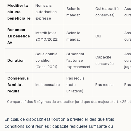
Modifier la
Non sans
Selon le
Oui (capacité
Ass
clause
autorisation
mandat
conservée)
cur
bénéficiaire
expresse
Renoncer
Interdit (avis
Selon le
Ass
au bénéfice
Oui
20/10/2022)
mandat
cur
AV
Sous double
Si mandat
Ass
Capacité
Donation
condition
l'autorise
cur
conservée
(Cass. 2021)
expressément
jug
Consensus
Pas requis
familial
Indispensable
(acte
Pas requis
Pas
requis
unilatéral)
Comparatif des 5 régimes de protection juridique des majeurs (art. 425 et s.
En clair, ce dispositif est l'option à privilégier dès que trois
conditions sont réunies : capacité résiduelle suffisante du