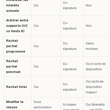
Co-
intérêts
Oui
Non
signature
annuels
Arbitrer entre
Co-
supports (UC
Oui
Non
signature
vs fonds €)
Rachat
Co-
Selon
partiel
Oui
signature
montant
programmé
Rachat
Co-
Oui si acte de
partiel
Oui
signature
disposition
ponctuel
Oui (acte de
Co-
Rachat total
Oui
disposition
signature
majeur)
Modifier la
Sous
Si majeur
Oui (libéralité
clause
autorisation
consentant
— art. 509)