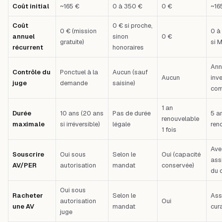
Coût initial
~165 €
0 à 350 €
0 €
~16
Coût
0 € si proche,
0 € (mission
0 à
annuel
sinon
0 €
gratuite)
si 
récurrent
honoraires
Ann
Contrôle du
Ponctuel à la
Aucun (sauf
Aucun
inve
juge
demande
saisine)
com
1 an
Durée
10 ans (20 ans
Pas de durée
5 a
renouvelable
maximale
si irréversible)
légale
ren
1 fois
Ave
Souscrire
Oui sous
Selon le
Oui (capacité
ass
AV/PER
autorisation
mandat
conservée)
du 
Oui sous
Racheter
Selon le
Ass
autorisation
Oui
une AV
mandat
cur
juge