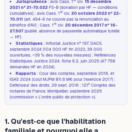
re
Jurisprudence
: avis Cass. 1
civ.
15 décembre
2021 n° 21-70.022
FS-B (donation par HF — conditions
re
cumulatives) ; avis Cass. 1
civ.
20 octobre 2022 n° 22-
70.011
(art. 494-6 ne couvre pas la renonciation au
re
bénéfice d'AV) ; Cass. 1
civ.
20 décembre 2017 n° 16-
27.507
(publié, absence de passerelle automatique tutelle
↔ HF).
Statistiques
: Infostat Justice n° 197, DACS,
septembre 2024 (104 000 HF fin 2023, 39 000
ouvertures, ~39 % des nouvelles mesures) ; Références
Statistiques Justice 2024, fiche 6.2, juin 2025 (47 758
demandes HF en 2024).
Rapports
: Cour des comptes, septembre 2016, et
IGAS 2024 (coût MJPM 811,6 M€ pour l'exercice 2017) ;
e
Défenseur des droits, 29 sept. 2016 ; 121
Congrès des
notaires de France, Montpellier, septembre 2025
(commission « L'ordre public de protection »).
1. Qu'est-ce que l'habilitation
familiale et pourquoi elle a