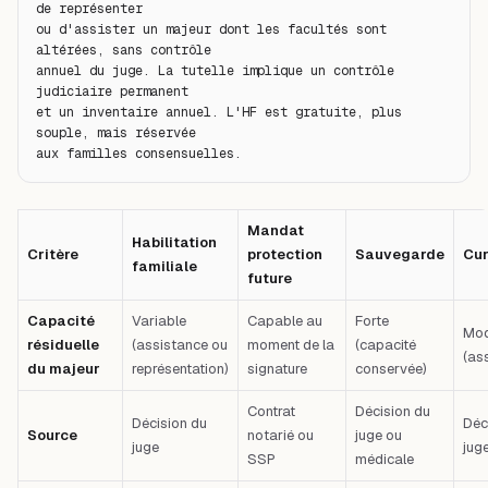
de représenter

ou d'assister un majeur dont les facultés sont 
altérées, sans contrôle

annuel du juge. La tutelle implique un contrôle 
judiciaire permanent

et un inventaire annuel. L'HF est gratuite, plus 
souple, mais réservée

aux familles consensuelles.
Mandat
Habilitation
Critère
protection
Sauvegarde
Cur
familiale
future
Capacité
Variable
Capable au
Forte
Mod
résiduelle
(assistance ou
moment de la
(capacité
(as
du majeur
représentation)
signature
conservée)
Contrat
Décision du
Décision du
Déc
Source
notarié ou
juge ou
juge
jug
SSP
médicale