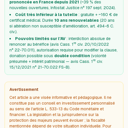
prononcée en France depuis 2021
(~39 % des
nouvelles ouvertures, Infostat Justice n° 197 sept. 2024).
Coût très inférieur à la tutelle
: gratuite + ~160 € de
certificat médical. Durée
10 ans renouvelables
(20 ans
si altération non susceptible d'amélioration, art. 494-6 C.
civ.).
Pouvoirs limités sur l'AV
: interdiction absolue de
re
renoncer au bénéfice (avis Cass. 1
civ. 20/10/2022
n° 22-70.011), autorisation requise pour modifier la clause,
donation possible sous
double condition
(volonté
re
présumée + intérêt patrimonial — avis Cass. 1
civ.
15/12/2021 n° 21-70.022 FS-B).
Avertissement
Cet article a une visée informative et pédagogique. Il ne
constitue pas un conseil en investissement personnalisé
au sens de l'article L. 533-13 du Code monétaire et
financier. La législation et la jurisprudence sur la
protection des majeurs peuvent évoluer ; la fiscalité
mentionnée dépend de votre situation individuelle. Pour