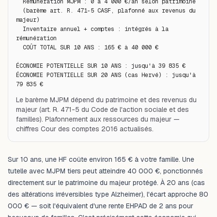
  Rémunération MJPM : 0 à 4 000 €/an selon patrimoine

  (barème art. R. 471-5 CASF, plafonné aux revenus du 
majeur)

  Inventaire annuel + comptes : intégrés à la 
rémunération

  COÛT TOTAL SUR 10 ANS : 165 € à 40 000 €

ÉCONOMIE POTENTIELLE SUR 10 ANS : jusqu'à 39 835 €

ÉCONOMIE POTENTIELLE SUR 20 ANS (cas Hervé) : jusqu'à 
79 835 €
Le barème MJPM dépend du patrimoine et des revenus du
majeur (art. R. 471-5 du Code de l'action sociale et des
familles). Plafonnement aux ressources du majeur —
chiffres Cour des comptes 2016 actualisés.
Sur 10 ans, une HF coûte environ 165 € à votre famille. Une
tutelle avec MJPM tiers peut atteindre 40 000 €, ponctionnés
directement sur le patrimoine du majeur protégé. À 20 ans (cas
des altérations irréversibles type Alzheimer), l'écart approche 80
000 € — soit l'équivalent d'une rente EHPAD de 2 ans pour