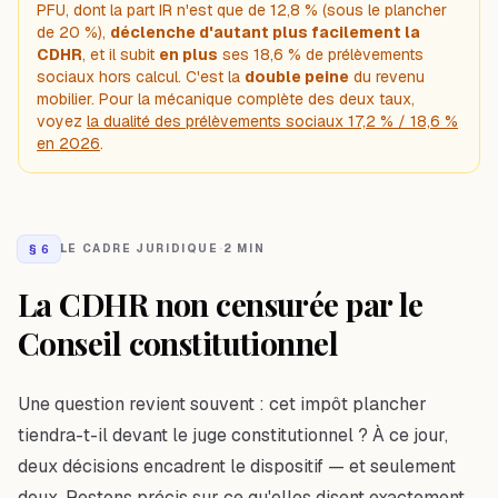
PFU, dont la part IR n'est que de 12,8 % (sous le plancher
de 20 %),
déclenche d'autant plus facilement la
CDHR
, et il subit
en plus
ses 18,6 % de prélèvements
sociaux hors calcul. C'est la
double peine
du revenu
mobilier. Pour la mécanique complète des deux taux,
voyez
la dualité des prélèvements sociaux 17,2 % / 18,6 %
en 2026
.
§
6
LE CADRE JURIDIQUE
·
2 MIN
La CDHR non censurée par le
Conseil constitutionnel
Une question revient souvent : cet impôt plancher
tiendra-t-il devant le juge constitutionnel ? À ce jour,
deux décisions encadrent le dispositif — et seulement
deux. Restons précis sur ce qu'elles disent
exactement
.