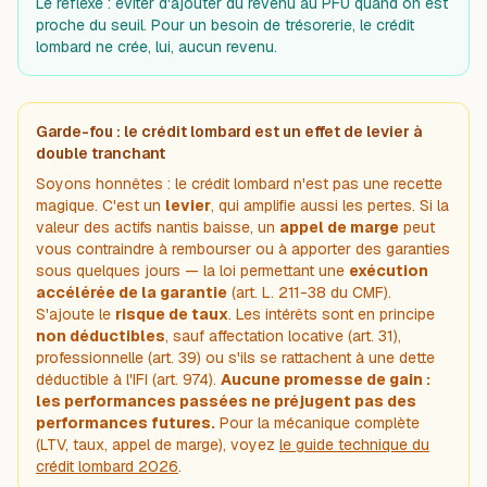
Le réflexe : éviter d'ajouter du revenu au PFU quand on est
proche du seuil. Pour un besoin de trésorerie, le crédit
lombard ne crée, lui, aucun revenu.
Garde-fou : le crédit lombard est un effet de levier à
double tranchant
Soyons honnêtes : le crédit lombard n'est pas une recette
magique. C'est un
levier
, qui amplifie aussi les pertes. Si la
valeur des actifs nantis baisse, un
appel de marge
peut
vous contraindre à rembourser ou à apporter des garanties
sous quelques jours — la loi permettant une
exécution
accélérée de la garantie
(art. L. 211-38 du CMF).
S'ajoute le
risque de taux
. Les intérêts sont en principe
non déductibles
, sauf affectation locative (art. 31),
professionnelle (art. 39) ou s'ils se rattachent à une dette
déductible à l'IFI (art. 974).
Aucune promesse de gain :
les performances passées ne préjugent pas des
performances futures.
Pour la mécanique complète
(LTV, taux, appel de marge), voyez
le guide technique du
crédit lombard 2026
.