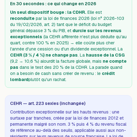
En 30 secondes : ce qui change en 2026
Un seul dispositif bouge : la CDHR.
Elle est
reconduite
par la loi de finances 2026 (loi n° 2026-103
du 19/02/2026, art. 2) tant que le déficit du budget
général dépasse 3 % du PIB, et
durcie sur les revenus
exceptionnels
(la CEHR afférente n'est plus déduite qu'au
quart, contre 100 % en 2025) → elle coûte plus cher
l'année d'une cession ou d'un dividende exceptionnel. La
CEHR (3 % / 4 %) ne change pas
. La
hausse de la CSG
(9,2 → 10,6 %) alourdit la facture globale, mais
ne compte
pas
dans le test des 20 % de la CDHR. La parade quand
on a besoin de cash sans créer de revenu : le
crédit
lombard
plutôt qu'un rachat.
CEHR — art. 223 sexies (inchangée)
Contribution exceptionnelle sur les hauts revenus : une
surtaxe par tranches, créée par la loi de finances 2012 et
permanente malgré son nom. 3 % puis 4 % du revenu fiscal
de référence au-delà des seuils, applicable aussi aux non-
résidents sur leurs revenus de source française. La loi de