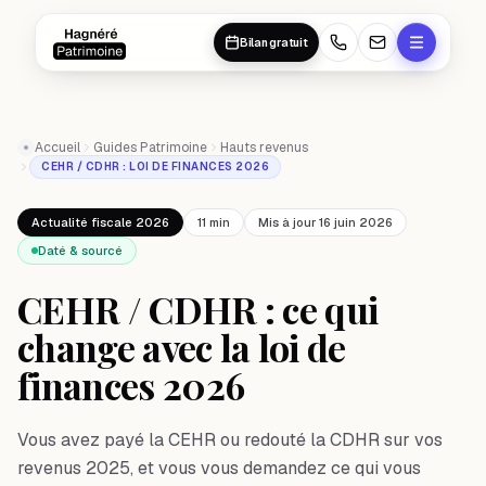
Aller au contenu principal
Aller au contenu principal
Bilan gratuit
Accueil
Guides Patrimoine
Hauts revenus
CEHR / CDHR : LOI DE FINANCES 2026
Actualité fiscale 2026
11 min
Mis à jour 16 juin 2026
Daté & sourcé
CEHR / CDHR : ce qui
change avec la loi de
finances 2026
Vous avez payé la CEHR ou redouté la CDHR sur vos
revenus 2025, et vous vous demandez ce qui vous