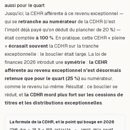
aussi pour le quart
Jusqu'ici, la CEHR afférente à ce revenu exceptionnel —
qui se
retranche au numérateur
de la CDHR (c'est
l'impôt déjà payé qu'on déduit du plancher de 20 %) —
était comptée
à 100 %
. En pratique, cette CEHR « pleine
»
écrasait souvent
la CDHR sur la tranche
exceptionnelle : le bouclier était large. La loi de
finances 2026 introduit une
symétrie
:
la CEHR
afférente au revenu exceptionnel n'est désormais
retenue que pour le quart (25 %)
au numérateur,
comme le revenu lui-même. Résultat : ce bouclier se
réduit, et
la CDHR mord plus fort sur les cessions de
titres et les distributions exceptionnelles
.
La formule de la CDHR, et le point qui bouge en 2026
CDHR due = 20 % × RFR retraité  −  impôt déjà payé*
