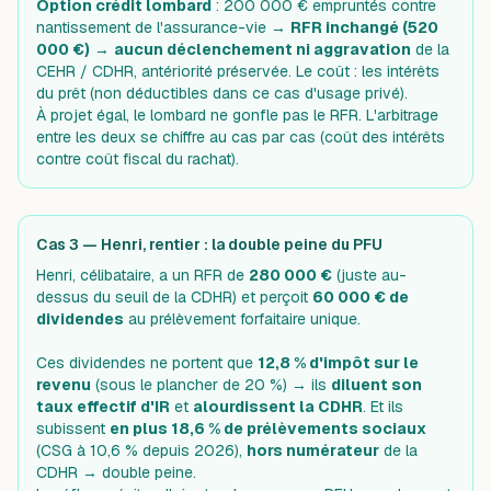
Option crédit lombard
: 200 000 € empruntés contre
nantissement de l'assurance-vie →
RFR inchangé (520
000 €)
→
aucun déclenchement ni aggravation
de la
CEHR / CDHR, antériorité préservée. Le coût : les intérêts
du prêt (non déductibles dans ce cas d'usage privé).
À projet égal, le lombard ne gonfle pas le RFR. L'arbitrage
entre les deux se chiffre au cas par cas (coût des intérêts
contre coût fiscal du rachat).
Cas 3 — Henri, rentier : la double peine du PFU
Henri, célibataire, a un RFR de
280 000 €
(juste au-
dessus du seuil de la CDHR) et perçoit
60 000 € de
dividendes
au prélèvement forfaitaire unique.
Ces dividendes ne portent que
12,8 % d'impôt sur le
revenu
(sous le plancher de 20 %) → ils
diluent son
taux effectif d'IR
et
alourdissent la CDHR
. Et ils
subissent
en plus 18,6 % de prélèvements sociaux
(CSG à 10,6 % depuis 2026),
hors numérateur
de la
CDHR → double peine.