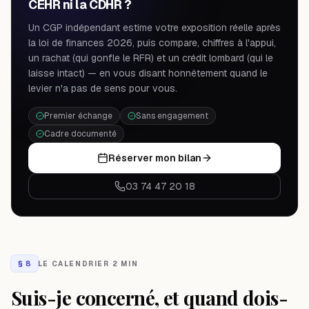
CEHR ni la CDHR ?
Un CGP indépendant estime votre exposition réelle après
la loi de finances 2026, puis compare, chiffres à l'appui,
un rachat (qui gonfle le RFR) et un crédit lombard (qui le
laisse intact) — en vous disant honnêtement quand le
levier n'a pas de sens pour vous.
Premier échange
Sans engagement
Cadre documenté
Réserver mon bilan
03 74 47 20 18
§
8
LE CALENDRIER
·
2 MIN
Suis-je concerné, et quand dois-