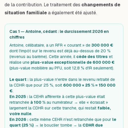
de la contribution. Le traitement des
changements de
situation familiale
a également été ajusté.
Cas 1 — Antoine, cédant : le durcissement 2026 en
chiffres
Antoine, célibataire, a un RFR « courant » de
300 000 €
dont l'impôt sur le revenu est déjà au-dessus de 20 %
(revenus au barème). Cette année, il
cède des titres
et
réalise une
plus-value exceptionnelle de 600 000 €
(plus-value mobilière au PFU, soit 12,8 % d'IR seulement).
Le quart :
la plus-value n'entre dans le revenu retraité de
la CDHR que pour 25 %, soit
600 000 × 25 % = 150 000
€
.
En 2025 :
la CEHR afférente à cette plus-value était
retranchée
à 100 %
au numérateur → elle « écrasait »
largement la CDHR sur cette tranche, qui restait
faible,
voire nulle
.
En 2026 :
cette même CEHR n'est retranchée que pour
le
quart (25 %)
→ le bouclier tombe → la
CDHR due