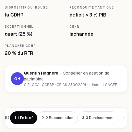
DISPOSITIF QUI BOUGE
RECONDUITE TANT QUE
la CDHR
déficit > 3 % PIB
EXCEPTIONNEL
CEHR
quart (25 %)
inchangée
PLANCHER CDHR
20 % du RFR
Quentin Hagnéré
·
Conseiller en gestion de
QH
patrimoine
CIF · COA · COBSP · ORIAS 23002291 · adhérent CNCEF Patrimoine · Chambéry (73000)
1.
1·En bref
2.
2·Reconduction
3.
3·Durcissement
4.
4·
AIRE