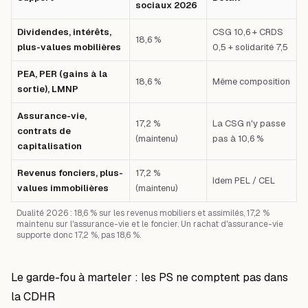
sociaux 2026
Dividendes, intérêts,
CSG 10,6 + CRDS
18,6 %
plus-values mobilières
0,5 + solidarité 7,5
PEA, PER (gains à la
18,6 %
Même composition
sortie), LMNP
Assurance-vie,
17,2 %
La CSG n'y passe
contrats de
(maintenu)
pas à 10,6 %
capitalisation
Revenus fonciers, plus-
17,2 %
Idem PEL / CEL
values immobilières
(maintenu)
Dualité 2026 : 18,6 % sur les revenus mobiliers et assimilés, 17,2 %
maintenu sur l'assurance-vie et le foncier. Un rachat d'assurance-vie
supporte donc 17,2 %, pas 18,6 %.
Le garde-fou à marteler : les PS ne comptent pas dans
la CDHR