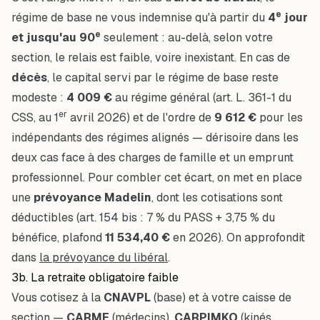
e
régime de base ne vous indemnise qu'à partir du
4
jour
e
et jusqu'au 90
seulement : au-delà, selon votre
section, le relais est faible, voire inexistant. En cas de
décès
, le capital servi par le régime de base reste
modeste :
4 009 €
au régime général (art. L. 361-1 du
er
CSS, au 1
avril 2026) et de l'ordre de
9 612 €
pour les
indépendants des régimes alignés — dérisoire dans les
deux cas face à des charges de famille et un emprunt
professionnel. Pour combler cet écart, on met en place
une
prévoyance Madelin
, dont les cotisations sont
déductibles (art. 154 bis : 7 % du PASS + 3,75 % du
bénéfice, plafond
11 534,40 €
en 2026). On approfondit
dans
la prévoyance du libéral
.
3b. La retraite obligatoire faible
Vous cotisez à la
CNAVPL
(base) et à votre caisse de
section —
CARMF
(médecins),
CARPIMKO
(kinés,