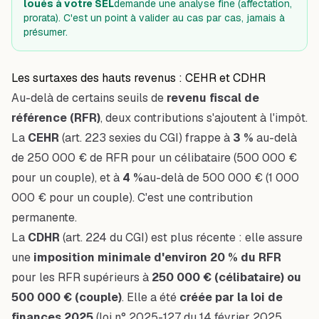
loués à votre SEL
demande une analyse fine (affectation,
prorata). C'est un point à valider au cas par cas, jamais à
présumer.
Les surtaxes des hauts revenus : CEHR et CDHR
Au-delà de certains seuils de
revenu fiscal de
référence (RFR)
, deux contributions s'ajoutent à l'impôt.
La
CEHR
(art. 223 sexies du CGI) frappe à
3 %
au-delà
de 250 000 € de RFR pour un célibataire (500 000 €
pour un couple), et à
4 %
au-delà de 500 000 € (1 000
000 € pour un couple). C'est une contribution
permanente.
La
CDHR
(art. 224 du CGI) est plus récente : elle assure
une
imposition minimale d'environ 20 % du RFR
pour les RFR supérieurs à
250 000 € (célibataire) ou
500 000 € (couple)
. Elle a été
créée par la loi de
finances 2025
(loi n° 2025-127 du 14 février 2025,