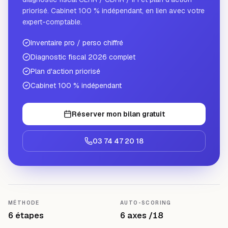
priorisé. Cabinet 100 % indépendant, en lien avec votre
expert-comptable.
Inventaire pro / perso chiffré
Diagnostic fiscal 2026 complet
Plan d'action priorisé
Cabinet 100 % indépendant
Réserver mon bilan gratuit
03 74 47 20 18
MÉTHODE
AUTO-SCORING
6 étapes
6 axes /18