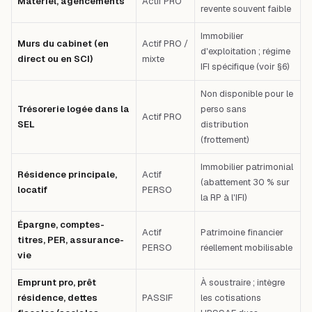
Matériel, agencements
Actif PRO
revente souvent faible
Immobilier
Murs du cabinet (en
Actif PRO /
d'exploitation ; régime
direct ou en SCI)
mixte
IFI spécifique (voir §6)
Non disponible pour le
Trésorerie logée dans la
perso sans
Actif PRO
SEL
distribution
(frottement)
Immobilier patrimonial
Résidence principale,
Actif
(abattement 30 % sur
locatif
PERSO
la RP à l'IFI)
Épargne, comptes-
Actif
Patrimoine financier
titres, PER, assurance-
PERSO
réellement mobilisable
vie
Emprunt pro, prêt
À soustraire ; intègre
résidence, dettes
PASSIF
les cotisations