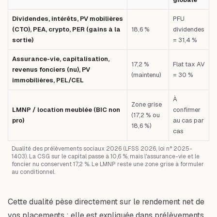
Dividendes, intérêts, PV mobilières
PFU
(CTO), PEA, crypto, PER (gains à la
18,6 %
dividendes
sortie)
= 31,4 %
Assurance-vie, capitalisation,
17,2 %
Flat tax AV
revenus fonciers (nu), PV
(maintenu)
= 30 %
immobilières, PEL/CEL
À
Zone grise
LMNP / location meublée (BIC non
confirmer
(17,2 % ou
pro)
au cas par
18,6 %)
cas
Dualité des prélèvements sociaux 2026 (LFSS 2026, loi n° 2025-
1403). La CSG sur le capital passe à 10,6 %, mais l'assurance-vie et le
foncier nu conservent 17,2 %. Le LMNP reste une zone grise à formuler
au conditionnel.
Cette dualité pèse directement sur le rendement net de
vos placements : elle est expliquée dans
prélèvements