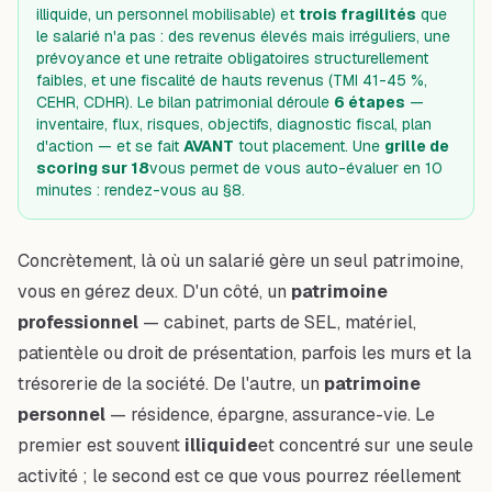
illiquide, un personnel mobilisable) et
trois fragilités
que
le salarié n'a pas : des revenus élevés mais irréguliers, une
prévoyance et une retraite obligatoires structurellement
faibles, et une fiscalité de hauts revenus (TMI 41-45 %,
CEHR, CDHR). Le bilan patrimonial déroule
6 étapes
—
inventaire, flux, risques, objectifs, diagnostic fiscal, plan
d'action — et se fait
AVANT
tout placement. Une
grille de
scoring sur 18
vous permet de vous auto-évaluer en 10
minutes : rendez-vous au §8.
Concrètement, là où un salarié gère un seul patrimoine,
vous en gérez deux. D'un côté, un
patrimoine
professionnel
— cabinet, parts de SEL, matériel,
patientèle ou droit de présentation, parfois les murs et la
trésorerie de la société. De l'autre, un
patrimoine
personnel
— résidence, épargne, assurance-vie. Le
premier est souvent
illiquide
et concentré sur une seule
activité ; le second est ce que vous pourrez réellement