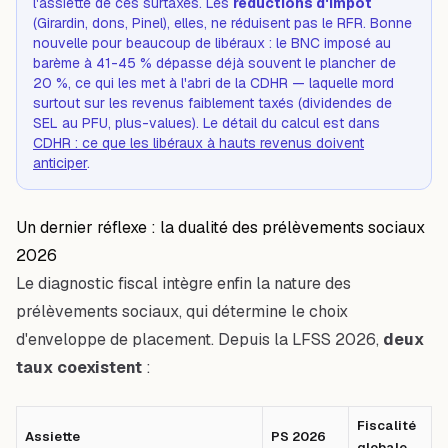
l'assiette de ces surtaxes. Les
réductions d'impôt
(Girardin, dons, Pinel), elles, ne réduisent
pas
le RFR. Bonne
nouvelle pour beaucoup de libéraux : le BNC imposé au
barème à 41-45 % dépasse déjà souvent le plancher de
20 %, ce qui les met à l'abri de la CDHR — laquelle mord
surtout sur les revenus faiblement taxés (dividendes de
SEL au PFU, plus-values). Le détail du calcul est dans
CDHR : ce que les libéraux à hauts revenus doivent
anticiper
.
Un dernier réflexe : la dualité des prélèvements sociaux
2026
Le diagnostic fiscal intègre enfin la nature des
prélèvements sociaux, qui détermine le choix
d'enveloppe de placement. Depuis la LFSS 2026,
deux
taux coexistent
:
Fiscalité
Assiette
PS 2026
globale