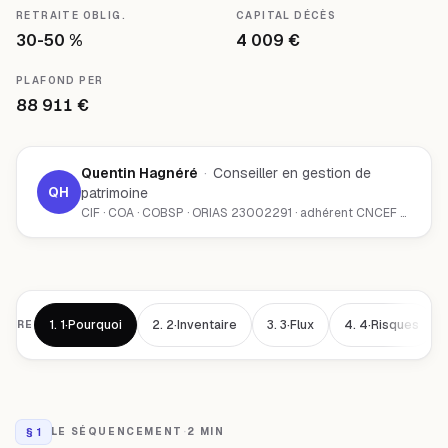
RETRAITE OBLIG.
CAPITAL DÉCÈS
30-50 %
4 009 €
PLAFOND PER
88 911 €
Quentin Hagnéré
·
Conseiller en gestion de
QH
patrimoine
CIF · COA · COBSP · ORIAS 23002291 · adhérent CNCEF Patrimoine · Chambéry (73000)
1.
1·Pourquoi
2.
2·Inventaire
3.
3·Flux
4.
4·Risques
AIRE
§
1
LE SÉQUENCEMENT
·
2 MIN