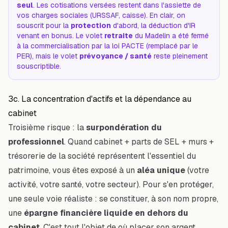
seul
. Les cotisations versées restent dans l'assiette de
vos charges sociales (URSSAF, caisse). En clair, on
souscrit pour la
protection
d'abord, la déduction d'IR
venant en bonus. Le volet
retraite
du Madelin a été fermé
à la commercialisation par la loi PACTE (remplacé par le
PER), mais le volet
prévoyance / santé
reste pleinement
souscriptible.
3c. La concentration d'actifs et la dépendance au
cabinet
Troisième risque : la
surpondération du
professionnel
. Quand cabinet + parts de SEL + murs +
trésorerie de la société représentent l'essentiel du
patrimoine, vous êtes exposé à un
aléa unique
(votre
activité, votre santé, votre secteur). Pour s'en protéger,
une seule voie réaliste : se constituer, à son nom propre,
une
épargne financière liquide en dehors du
cabinet
. C'est tout l'objet de
où placer son argent