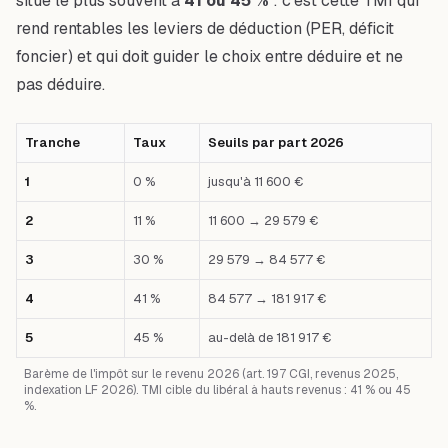
situe le plus souvent à
41 ou 45 %
: c'est cette TMI qui
rend rentables les leviers de
déduction
(PER, déficit
foncier) et qui doit guider le choix entre déduire et ne
pas déduire.
Tranche
Taux
Seuils par part 2026
1
0 %
jusqu'à 11 600 €
2
11 %
11 600 → 29 579 €
3
30 %
29 579 → 84 577 €
4
41 %
84 577 → 181 917 €
5
45 %
au-delà de 181 917 €
Barème de l'impôt sur le revenu 2026 (art. 197 CGI, revenus 2025,
indexation LF 2026). TMI cible du libéral à hauts revenus : 41 % ou 45
%.