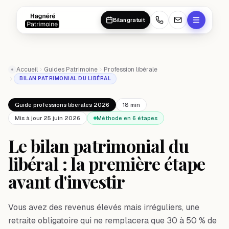
Aller au contenu principal
Aller au contenu principal
Bilan gratuit
Accueil
Guides Patrimoine
Profession libérale
BILAN PATRIMONIAL DU LIBÉRAL
Guide professions libérales 2026
18 min
Mis à jour 25 juin 2026
Méthode en 6 étapes
Le bilan patrimonial du
libéral : la première étape
avant d'investir
Vous avez des revenus élevés mais irréguliers, une
retraite obligatoire qui ne remplacera que 30 à 50 % de