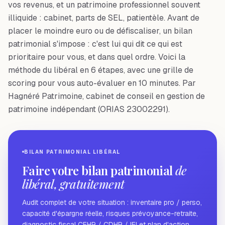
vos revenus, et un patrimoine professionnel souvent
illiquide : cabinet, parts de SEL, patientèle. Avant de
placer le moindre euro ou de défiscaliser, un bilan
patrimonial s'impose : c'est lui qui dit ce qui est
prioritaire pour vous, et dans quel ordre. Voici la
méthode du libéral en 6 étapes, avec une grille de
scoring pour vous auto-évaluer en 10 minutes. Par
Hagnéré Patrimoine, cabinet de conseil en gestion de
patrimoine indépendant (ORIAS 23002291).
BILAN PATRIMONIAL LIBÉRAL
Faire votre bilan patrimonial
de
libéral, gratuitement
Audit complet de votre situation : inventaire pro / perso,
capacité d'épargne réelle, risques prévoyance-retraite,
diagnostic fiscal CEHR / CDHR / IFI et plan d'action