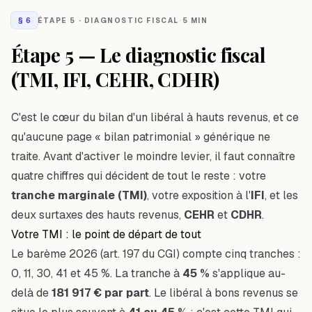
§
6
ÉTAPE 5 · DIAGNOSTIC FISCAL
·
5 MIN
Étape 5 — Le diagnostic fiscal
(TMI, IFI, CEHR, CDHR)
C'est le cœur du bilan d'un libéral à hauts revenus, et ce
qu'aucune page « bilan patrimonial » générique ne
traite. Avant d'activer le moindre levier, il faut connaître
quatre chiffres qui décident de tout le reste : votre
tranche marginale (TMI)
, votre exposition à l'
IFI
, et les
deux surtaxes des hauts revenus,
CEHR
et
CDHR
.
Votre TMI : le point de départ de tout
Le barème 2026 (art. 197 du CGI) compte cinq tranches :
0, 11, 30, 41 et 45 %. La tranche à
45 %
s'applique au-
delà de
181 917 € par part
. Le libéral à bons revenus se