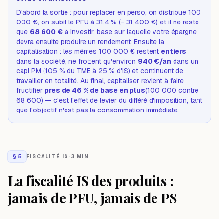
D'abord la sortie : pour replacer en perso, on distribue 100
000 €, on subit le PFU à 31,4 % (− 31 400 €) et il ne reste
que
68 600 €
à investir, base sur laquelle votre épargne
devra ensuite produire un rendement. Ensuite la
capitalisation : les mêmes 100 000 € restent
entiers
dans la société, ne frottent qu'environ
940 €/an
dans un
capi PM (105 % du TME à 25 % d'IS) et continuent de
travailler en totalité. Au final, capitaliser revient à faire
fructifier
près de 46 % de base en plus
(100 000 contre
68 600) — c'est l'effet de levier du différé d'imposition, tant
que l'objectif n'est pas la consommation immédiate.
§
5
FISCALITÉ IS
·
3 MIN
La fiscalité IS des produits :
jamais de PFU, jamais de PS