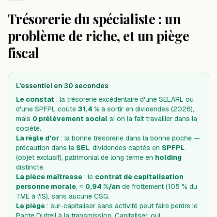
Trésorerie du spécialiste : un
problème de riche, et un piège
fiscal
L'essentiel en 30 secondes
Le constat
: la trésorerie excédentaire d'une SELARL ou
d'une SPFPL coûte
31,4 %
à sortir en dividendes (2026),
mais
0 prélèvement social
si on la fait travailler dans la
société.
La règle d'or
: la bonne trésorerie dans la bonne poche —
précaution dans la
SEL
, dividendes captés en
SPFPL
(objet exclusif), patrimonial de long terme en
holding
distincte.
La pièce maîtresse
: le
contrat de capitalisation
personne morale
, ≈
0,94 %/an
de frottement (105 % du
TME à l'IS), sans aucune CSG.
Le piège
: sur-capitaliser sans activité peut faire perdre le
Pacte Dutreil à la transmission. Capitaliser, oui ;