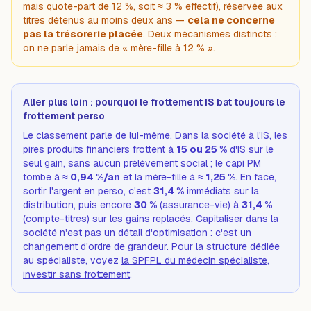
mais quote-part de 12 %, soit ≈ 3 % effectif), réservée aux
titres détenus au moins deux ans —
cela ne concerne
pas la trésorerie placée
. Deux mécanismes distincts :
on ne parle jamais de « mère-fille à 12 % ».
Aller plus loin : pourquoi le frottement IS bat toujours le
frottement perso
Le classement parle de lui-même. Dans la société à l'IS, les
pires produits financiers frottent à
15 ou 25 %
d'IS
sur le
seul gain
, sans aucun prélèvement social ; le capi PM
tombe à
≈ 0,94 %/an
et la mère-fille à
≈ 1,25 %
. En face,
sortir l'argent en perso, c'est
31,4 %
immédiats sur la
distribution, puis encore
30 %
(assurance-vie) à
31,4 %
(compte-titres) sur les gains replacés. Capitaliser dans la
société n'est pas un détail d'optimisation : c'est un
changement d'ordre de grandeur. Pour la structure dédiée
au spécialiste, voyez
la SPFPL du médecin spécialiste,
investir sans frottement
.