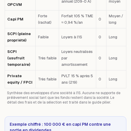
annuel (209-0 A)
moyen
OPCVM
Forte
Forfait 105 % TME
Moyen /
Capi PM
0
(rachat)
≈ 0,94 %/an
long
SCPI (pleine
Faible
Loyers à l'IS
0
Long
propriété)
SCPI
Loyers neutralisés
(usufruit
Très faible
par
0
Long
temporaire)
amortissement
Private
PVLT 15 % après 5
Très faible
0
Long
equity / FPCI
ans (219)
Synthèse des enveloppes d'une société à l'IS. Aucune ne supporte de
prélèvement social tant que les fonds restent dans la société. Le
détail des frais et de la sélection est traité dans le guide pilier.
Exemple chiffré : 100 000 € en capi PM contre une
sortie en dividendes