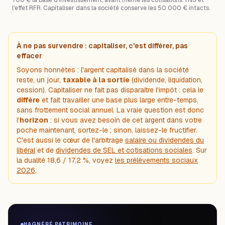
l'effet RFR. Capitaliser dans la société conserve les 50 000 € intacts.
À ne pas survendre : capitaliser, c'est différer, pas
effacer
Soyons honnêtes : l'argent capitalisé dans la société
reste, un jour,
taxable à la sortie
(dividende, liquidation,
cession). Capitaliser ne fait pas disparaître l'impôt : cela le
diffère
et fait travailler une base plus large entre-temps,
sans frottement social annuel. La vraie question est donc
l'
horizon
: si vous avez besoin de cet argent dans votre
poche maintenant, sortez-le ; sinon, laissez-le fructifier.
C'est aussi le cœur de l'arbitrage
salaire ou dividendes du
libéral
et de
dividendes de SEL et cotisations sociales
. Sur
la dualité 18,6 / 17,2 %, voyez
les prélèvements sociaux
2026
.
HAGNÉRÉ PATRIMOINE