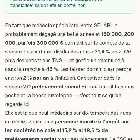
transformer sa société en coffre, non.
En tant que médecin spécialiste, votre SELARL a
probablement dégagé une belle année et
150 000, 200
000, parfois 300 000 €
dorment sur le compte de la
société. Les sortir en dividendes coûte
31,4 %
en 2026,
plus des cotisations TNS — et gonfle un revenu déjà
dans la tranche à
45 %
. Les laisser dormir, c'est perdre
environ
2 % par an
à l'inflation. Capitaliser dans la
société ?
0 prélèvement social.
Encore faut-il la bonne
poche et la bonne enveloppe — c'est tout ce qu'on
regarde ici.
Et c'est là que neuf médecins sur dix tombent des nues
en rendez-vous : une
personne morale à l'impôt sur
les sociétés ne paie ni 17,2 % ni 18,6 % de
prélèvements sociaux
sur ses placements. La CSG et