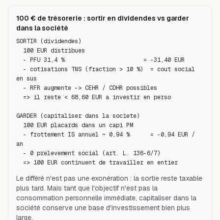
100 € de trésorerie : sortir en dividendes vs garder
dans la société
SORTIR (dividendes)

  100 EUR distribues

  - PFU 31,4 %                       = -31,40 EUR

  - cotisations TNS (fraction > 10 %)  = cout social 
en sus

  - RFR augmente -> CEHR / CDHR possibles

  => il reste < 68,60 EUR a investir en perso

GARDER (capitaliser dans la societe)

  100 EUR placards dans un capi PM

  - frottement IS annuel ~ 0,94 %      = -0,94 EUR / 
an

  - 0 prelevement social (art. L. 136-6/7)

  => 100 EUR continuent de travailler en entier
Le différé n'est pas une exonération : la sortie reste taxable
plus tard. Mais tant que l'objectif n'est pas la
consommation personnelle immédiate, capitaliser dans la
société conserve une base d'investissement bien plus
large.