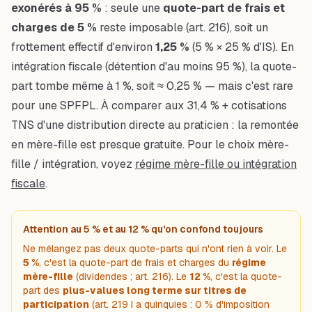
exonérés à 95 %
: seule une
quote-part de frais et
charges de 5 %
reste imposable (art. 216), soit un
frottement effectif d'environ
1,25 %
(5 % × 25 % d'IS). En
intégration fiscale (détention d'au moins 95 %), la quote-
part tombe même à 1 %, soit ≈ 0,25 % — mais c'est rare
pour une SPFPL. À comparer aux 31,4 % + cotisations
TNS d'une distribution directe au praticien : la remontée
en mère-fille est presque gratuite. Pour le choix mère-
fille / intégration, voyez
régime mère-fille ou intégration
fiscale
.
Attention au 5 % et au 12 % qu'on confond toujours
Ne mélangez pas deux quote-parts qui n'ont rien à voir. Le
5 %
, c'est la quote-part de frais et charges du
régime
mère-fille
(dividendes ; art. 216). Le
12 %
, c'est la quote-
part des
plus-values long terme sur titres de
participation
(art. 219 I a quinquies : 0 % d'imposition