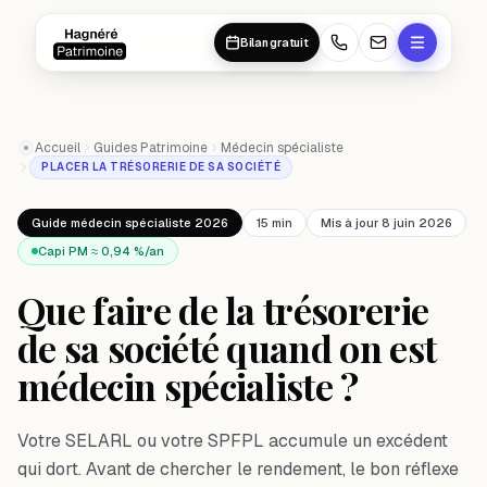
Aller au contenu principal
Aller au contenu principal
Bilan gratuit
Accueil
Guides Patrimoine
Médecin spécialiste
PLACER LA TRÉSORERIE DE SA SOCIÉTÉ
Guide médecin spécialiste 2026
15 min
Mis à jour 8 juin 2026
Capi PM ≈ 0,94 %/an
Que faire de la trésorerie
de sa société quand on est
médecin spécialiste ?
Votre SELARL ou votre SPFPL accumule un excédent
qui dort. Avant de chercher le rendement, le bon réflexe