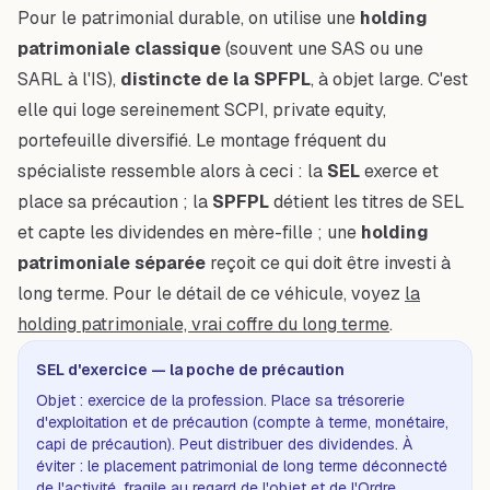
Pour le patrimonial durable, on utilise une
holding
patrimoniale classique
(souvent une SAS ou une
SARL à l'IS),
distincte de la SPFPL
, à objet large. C'est
elle qui loge sereinement SCPI, private equity,
portefeuille diversifié. Le montage fréquent du
spécialiste ressemble alors à ceci : la
SEL
exerce et
place sa précaution ; la
SPFPL
détient les titres de SEL
et capte les dividendes en mère-fille ; une
holding
patrimoniale séparée
reçoit ce qui doit être investi à
long terme. Pour le détail de ce véhicule, voyez
la
holding patrimoniale, vrai coffre du long terme
.
SEL d'exercice — la poche de précaution
Objet : exercice de la profession. Place sa trésorerie
d'exploitation et de précaution (compte à terme, monétaire,
capi de précaution). Peut distribuer des dividendes. À
éviter : le placement patrimonial de long terme déconnecté
de l'activité, fragile au regard de l'objet et de l'Ordre.