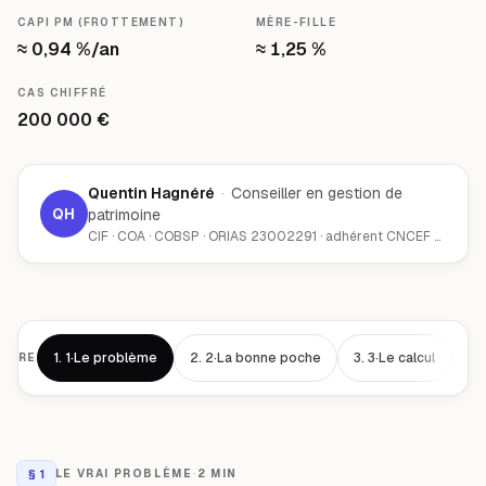
CAPI PM (FROTTEMENT)
MÈRE-FILLE
≈ 0,94 %/an
≈ 1,25 %
CAS CHIFFRÉ
200 000 €
Quentin Hagnéré
·
Conseiller en gestion de
QH
patrimoine
CIF · COA · COBSP · ORIAS 23002291 · adhérent CNCEF Patrimoine · Chambéry (73000)
1.
1·Le problème
2.
2·La bonne poche
3.
3·Le calcul
4.
AIRE
§
1
LE VRAI PROBLÈME
·
2 MIN