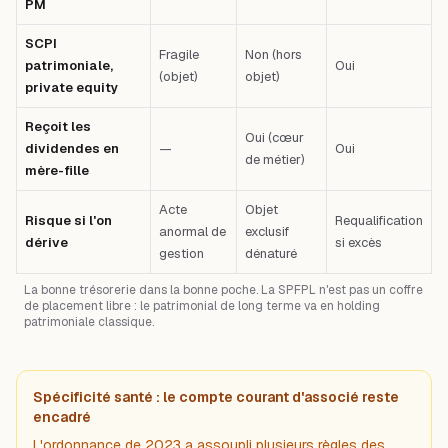
PM
SCPI
Fragile
Non (hors
patrimoniale,
Oui
(objet)
objet)
private equity
Reçoit les
Oui (cœur
dividendes en
—
Oui
de métier)
mère-fille
Acte
Objet
Risque si l'on
Requalification
anormal de
exclusif
dérive
si excès
gestion
dénaturé
La bonne trésorerie dans la bonne poche. La SPFPL n'est pas un coffre
de placement libre : le patrimonial de long terme va en holding
patrimoniale classique.
Spécificité santé : le compte courant d'associé reste
encadré
L'ordonnance de 2023 a assoupli plusieurs règles des