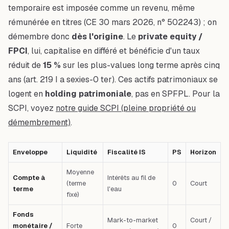
temporaire est imposée comme un
revenu
, même
rémunérée en titres (CE 30 mars 2026, n° 502243) ; on
démembre donc
dès l'origine
. Le
private equity /
FPCI
, lui, capitalise en différé et bénéficie d'un taux
réduit de
15 %
sur les plus-values long terme après cinq
ans (art. 219 I a sexies-0 ter). Ces actifs patrimoniaux se
logent en
holding patrimoniale
, pas en SPFPL. Pour la
SCPI, voyez
notre guide SCPI (pleine propriété ou
démembrement)
.
Enveloppe
Liquidité
Fiscalité IS
PS
Horizon
Moyenne
Compte à
Intérêts au fil de
(terme
0
Court
terme
l'eau
fixé)
Fonds
Mark-to-market
Court /
monétaire /
Forte
0