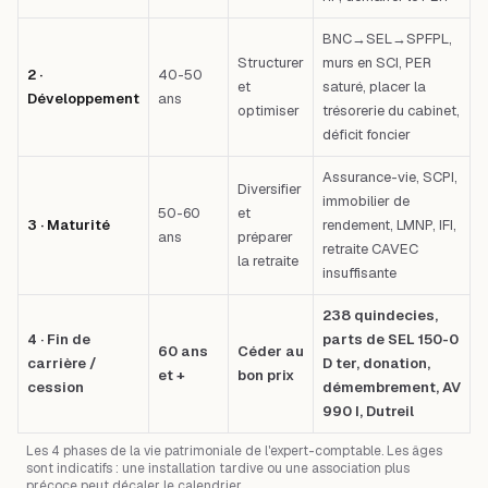
BNC→SEL→SPFPL,
Structurer
murs en SCI, PER
2 ·
40-50
et
saturé, placer la
Développement
ans
optimiser
trésorerie du cabinet,
déficit foncier
Assurance-vie, SCPI,
Diversifier
immobilier de
50-60
et
3 · Maturité
rendement, LMNP, IFI,
ans
préparer
retraite CAVEC
la retraite
insuffisante
238 quindecies,
4 · Fin de
parts de SEL 150-0
60 ans
Céder au
carrière /
D ter, donation,
et +
bon prix
cession
démembrement, AV
990 I, Dutreil
Les 4 phases de la vie patrimoniale de l'expert-comptable. Les âges
sont indicatifs : une installation tardive ou une association plus
précoce peut décaler le calendrier.