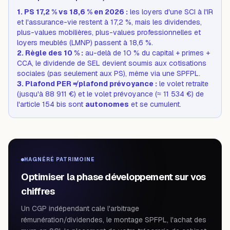
1. PS 17,2 % vs 18,6 % en 2026 :
les loyers d'une SCI à l'IR
et l'assurance-vie restent à 17,2 %, mais les dividendes,
plus-values mobilières, plus-values professionnelles et
loyers meublés (LMNP) passent à 18,6 %.
2. Règle des 10 % :
au-delà de 10 % du capital + primes +
CCA, le dividende de SEL devient soumis aux cotisations
sociales (pas seulement aux PS), même via une SPFPL.
3. Plafond PER ≠ plafond prévoyance :
le volet retraite
(jusqu'à 88 911 €) et le volet prévoyance (≈ 11 534 €) de
l'article 154 bis sont
autonomes
et se cumulent.
HAGNÉRÉ PATRIMOINE
Optimiser la phase développement sur vos
chiffres
Un CGP indépendant cale l'arbitrage
rémunération/dividendes, le montage SPFPL, l'achat des