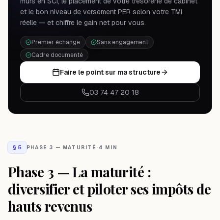
murs en SCI, le placement de votre trésorerie de cabinet
et le bon niveau de versement PER selon votre TMI
réelle — et chiffre le gain net pour vous.
Premier échange
Sans engagement
Cadre documenté
Faire le point sur ma structure
03 74 47 20 18
§
5
PHASE 3 — MATURITÉ
·
4 MIN
Phase 3 — La maturité :
diversifier et piloter ses impôts de
hauts revenus