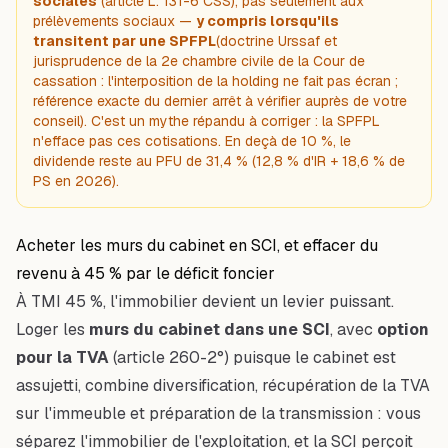
sociales
(article L. 131-6 CSS), pas seulement aux
prélèvements sociaux —
y compris lorsqu'ils
transitent par une SPFPL
(doctrine Urssaf et
jurisprudence de la 2e chambre civile de la Cour de
cassation : l'interposition de la holding ne fait pas écran ;
référence exacte du dernier arrêt à vérifier auprès de votre
conseil). C'est un mythe répandu à corriger : la SPFPL
n'efface pas ces cotisations. En deçà de 10 %, le
dividende reste au PFU de 31,4 % (12,8 % d'IR + 18,6 % de
PS en 2026).
Acheter les murs du cabinet en SCI, et effacer du
revenu à 45 % par le déficit foncier
À TMI 45 %, l'immobilier devient un levier puissant.
Loger les
murs du cabinet dans une SCI
, avec
option
pour la TVA
(article 260-2°) puisque le cabinet est
assujetti, combine diversification, récupération de la TVA
sur l'immeuble et préparation de la transmission : vous
séparez l'immobilier de l'exploitation, et la SCI perçoit