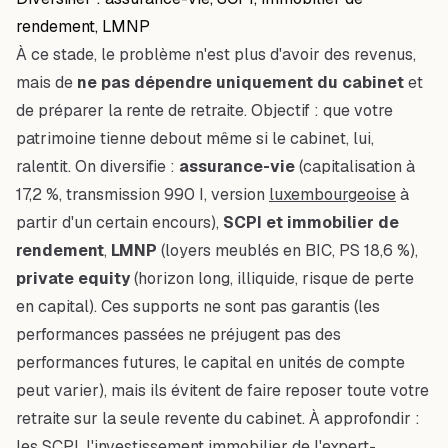
rendement, LMNP
À ce stade, le problème n'est plus d'avoir des revenus,
mais de
ne pas dépendre uniquement du cabinet
et
de préparer la rente de retraite. Objectif : que votre
patrimoine tienne debout même si le cabinet, lui,
ralentit. On diversifie :
assurance-vie
(capitalisation à
17,2 %, transmission 990 I, version
luxembourgeoise
à
partir d'un certain encours),
SCPI et immobilier de
rendement
,
LMNP
(loyers meublés en BIC, PS 18,6 %),
private equity
(horizon long, illiquide, risque de perte
en capital). Ces supports ne sont pas garantis (les
performances passées ne préjugent pas des
performances futures, le capital en unités de compte
peut varier), mais ils évitent de faire reposer toute votre
retraite sur la seule revente du cabinet. À approfondir :
les SCPI
,
l'investissement immobilier de l'expert-