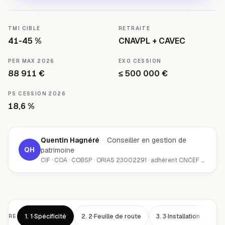
TMI CIBLE
RETRAITE
41-45 %
CNAVPL + CAVEC
PER MAX 2026
EXO CESSION
88 911 €
≤ 500 000 €
PS CESSION 2026
18,6 %
Quentin Hagnéré
·
Conseiller en gestion de
QH
patrimoine
CIF · COA · COBSP · ORIAS 23002291 · adhérent CNCEF Patrimoine · Chambéry (73000)
1.
1·Spécificité
2.
2·Feuille de route
3.
3·Installation
4.
AIRE