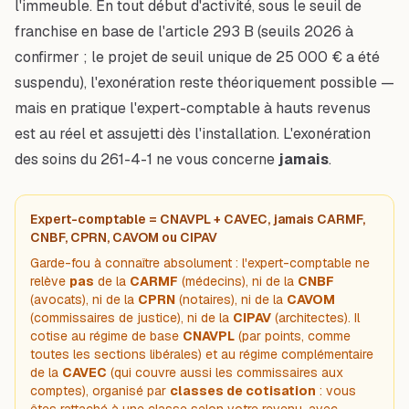
l'immeuble. En tout début d'activité, sous le seuil de
franchise en base de l'article 293 B (seuils 2026 à
confirmer ; le projet de seuil unique de 25 000 € a été
suspendu), l'exonération reste théoriquement possible —
mais en pratique l'expert-comptable à hauts revenus
est au réel et assujetti dès l'installation. L'exonération
des soins du 261-4-1 ne vous concerne
jamais
.
Expert-comptable = CNAVPL + CAVEC, jamais CARMF,
CNBF, CPRN, CAVOM ou CIPAV
Garde-fou à connaître absolument : l'expert-comptable ne
relève
pas
de la
CARMF
(médecins), ni de la
CNBF
(avocats), ni de la
CPRN
(notaires), ni de la
CAVOM
(commissaires de justice), ni de la
CIPAV
(architectes). Il
cotise au régime de base
CNAVPL
(par points, comme
toutes les sections libérales) et au régime complémentaire
de la
CAVEC
(qui couvre aussi les commissaires aux
comptes), organisé par
classes de cotisation
: vous
êtes rattaché à une classe selon votre revenu, avec