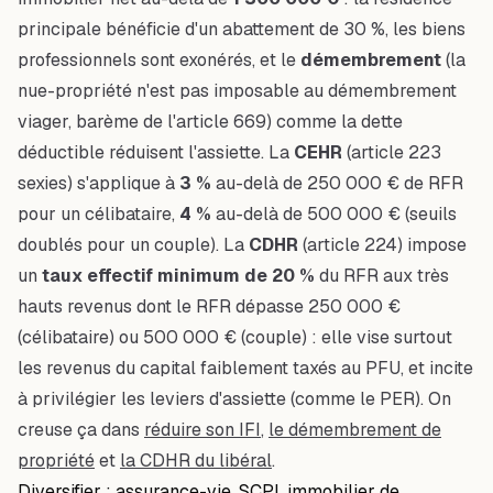
principale bénéficie d'un abattement de 30 %, les biens
professionnels sont exonérés, et le
démembrement
(la
nue-propriété n'est pas imposable au démembrement
viager, barème de l'article 669) comme la dette
déductible réduisent l'assiette. La
CEHR
(article 223
sexies) s'applique à
3 %
au-delà de 250 000 € de RFR
pour un célibataire,
4 %
au-delà de 500 000 € (seuils
doublés pour un couple). La
CDHR
(article 224) impose
un
taux effectif minimum de 20 %
du RFR aux très
hauts revenus dont le RFR dépasse 250 000 €
(célibataire) ou 500 000 € (couple) : elle vise surtout
les revenus du capital faiblement taxés au PFU, et incite
à privilégier les leviers d'assiette (comme le PER). On
creuse ça dans
réduire son IFI
,
le démembrement de
propriété
et
la CDHR du libéral
.
Diversifier : assurance-vie, SCPI, immobilier de